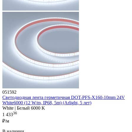
051592
Светодиодная лента герметичная DOT-PFS-X160-10mm 24V
White6000 (12 W/m, IP68, 5m) (Arlight, 5 лет)
White | Белый 6000 K
36
1 433
₽/м
В наличии