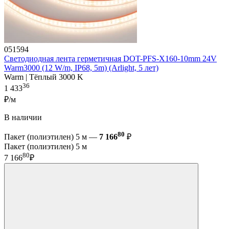
051594
Светодиодная лента герметичная DOT-PFS-X160-10mm 24V
Warm3000 (12 W/m, IP68, 5m) (Arlight, 5 лет)
Warm | Тёплый 3000 K
36
1 433
₽/м
В наличии
80
Пакет (полиэтилен) 5 м —
7 166
₽
Пакет (полиэтилен) 5 м
80
7 166
₽