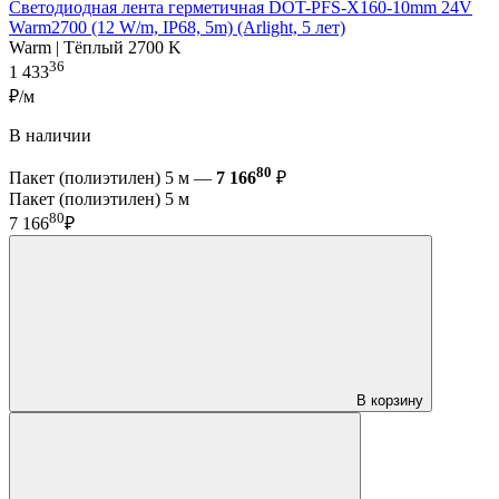
Светодиодная лента герметичная DOT-PFS-X160-10mm 24V
Warm2700 (12 W/m, IP68, 5m) (Arlight, 5 лет)
Warm | Тёплый 2700 K
36
1 433
₽/м
В наличии
80
Пакет (полиэтилен) 5 м —
7 166
₽
Пакет (полиэтилен) 5 м
80
7 166
₽
В корзину