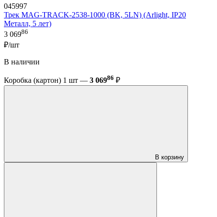
045997
Трек MAG-TRACK-2538-1000 (BK, 5LN) (Arlight, IP20
Металл, 5 лет)
86
3 069
₽/шт
В наличии
86
Коробка (картон) 1 шт —
3 069
₽
В корзину