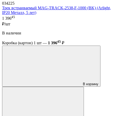
034225
Трек встраиваемый MAG-TRACK-2538-F-1000 (BK) (Arlight,
IP20 Металл, 5 лет)
45
1 396
₽/шт
В наличии
45
Коробка (картон) 1 шт —
1 396
₽
В корзину