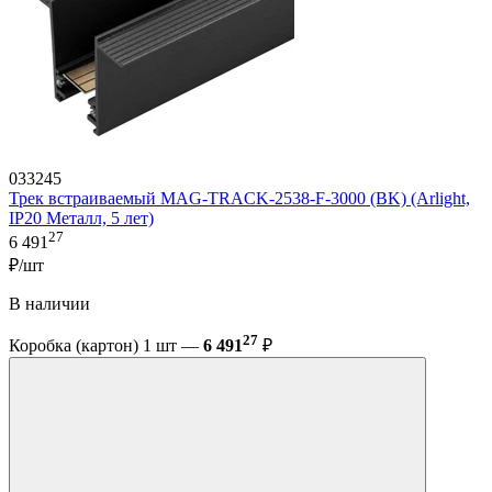
033245
Трек встраиваемый MAG-TRACK-2538-F-3000 (BK) (Arlight,
IP20 Металл, 5 лет)
27
6 491
₽/шт
В наличии
27
Коробка (картон) 1 шт —
6 491
₽