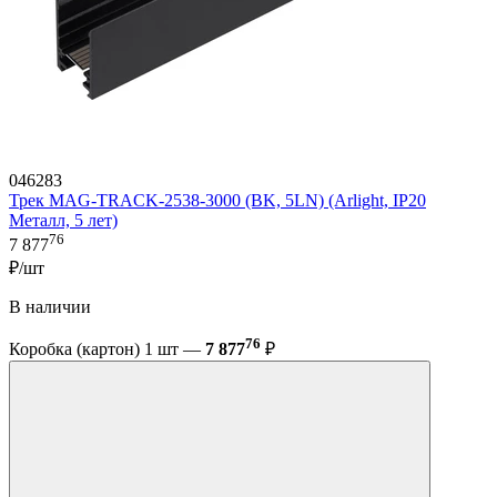
046283
Трек MAG-TRACK-2538-3000 (BK, 5LN) (Arlight, IP20
Металл, 5 лет)
76
7 877
₽/шт
В наличии
76
Коробка (картон) 1 шт —
7 877
₽