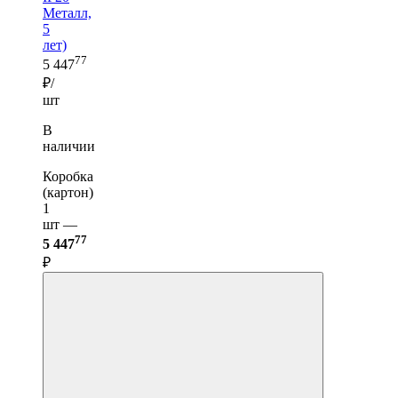
Металл,
5
лет)
77
5 447
₽/
шт
В
наличии
Коробка
(картон)
1
шт —
77
5 447
₽