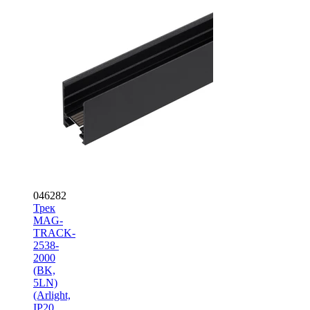
046282
Трек
MAG-
TRACK-
2538-
2000
(BK,
5LN)
(Arlight,
IP20