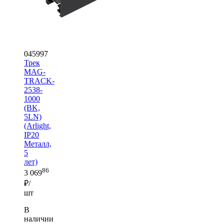
045997
Трек
MAG-
TRACK-
2538-
1000
(BK,
5LN)
(Arlight,
IP20
Металл,
5
лет)
86
3 069
₽/
шт
В
наличии