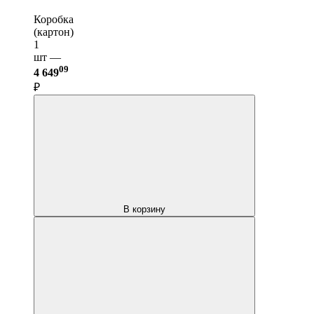
Коробка
(картон)
1
шт —
09
4 649
₽
В корзину