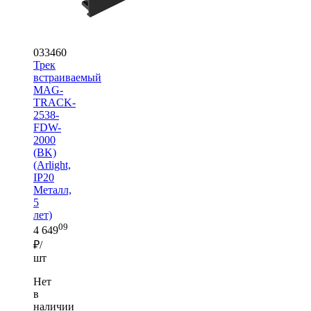
033460
Трек
встраиваемый
MAG-
TRACK-
2538-
FDW-
2000
(BK)
(Arlight,
IP20
Металл,
5
лет)
09
4 649
₽/
шт
Нет
в
наличии