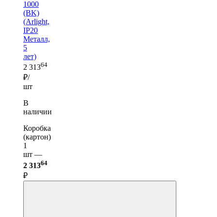
1000
(BK)
(Arlight,
IP20
Металл,
5
лет)
64
2 313
₽/
шт
В
наличии
Коробка
(картон)
1
шт —
64
2 313
₽