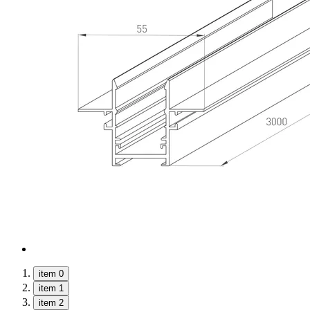
item 0
item 1
item 2