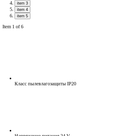
item 3
item 4
item 5
Item 1 of 6
Класс пылевлагозащиты
IP20
Напряжение питания
24 V