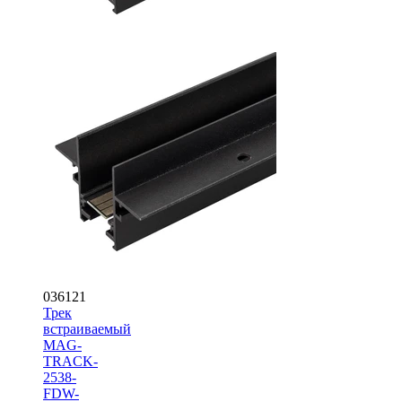
036121
Трек
встраиваемый
MAG-
TRACK-
2538-
FDW-