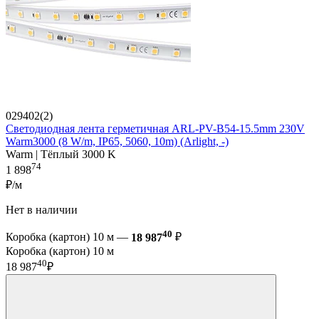
029402(2)
Светодиодная лента герметичная ARL-PV-B54-15.5mm 230V
Warm3000 (8 W/m, IP65, 5060, 10m) (Arlight, -)
Warm | Тёплый 3000 K
74
1 898
₽/м
Нет в наличии
40
Коробка (картон) 10 м —
18 987
₽
Коробка (картон) 10 м
40
18 987
₽