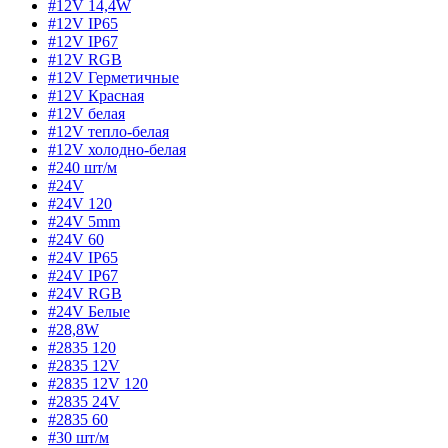
#12V 14,4W
#12V IP65
#12V IP67
#12V RGB
#12V Герметичные
#12V Красная
#12V белая
#12V тепло-белая
#12V холодно-белая
#240 шт/м
#24V
#24V 120
#24V 5mm
#24V 60
#24V IP65
#24V IP67
#24V RGB
#24V Белые
#28,8W
#2835 120
#2835 12V
#2835 12V 120
#2835 24V
#2835 60
#30 шт/м