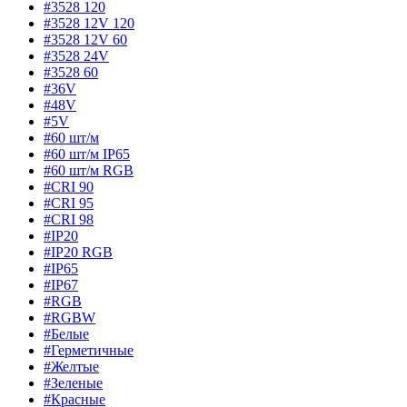
#3528 120
#3528 12V 120
#3528 12V 60
#3528 24V
#3528 60
#36V
#48V
#5V
#60 шт/м
#60 шт/м IP65
#60 шт/м RGB
#CRI 90
#CRI 95
#CRI 98
#IP20
#IP20 RGB
#IP65
#IP67
#RGB
#RGBW
#Белые
#Герметичные
#Желтые
#Зеленые
#Красные