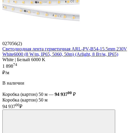
027056(2)
Светодиодная лента герметичная ARL-PV-B54-15.5mm 230V
White6000 (8 W/m, IP65, 5060, 50m) (Arlight, 8 Вт/м, IP65)
White | Белый 6000 K
74
1 898
₽/м
В наличии
00
Коробка (картон) 50 м —
94 937
₽
Коробка (картон) 50 м
00
94 937
₽