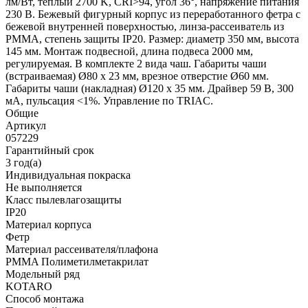
лм/Вт, теплый 2700 K, CRI>94, угол 36°, напряжение питания
230 В. Бежевый фигурный корпус из переработанного фетра с
бежевой внутренней поверхностью, линза-рассеиватель из
PMMA, степень защиты IP20. Размер: диаметр 350 мм, высота
145 мм. Монтаж подвесной, длина подвеса 2000 мм,
регулируемая. В комплекте 2 вида чаш. Габариты чаши
(встраиваемая) Ø80 х 23 мм, врезное отверстие Ø60 мм.
Габариты чаши (накладная) Ø120 x 35 мм. Драйвер 59 В, 300
мА, пульсация <1%. Управление по TRIAC.
Общие
Артикул
057229
Гарантийный срок
3 год(а)
Индивидуальная покраска
Не выполняется
Класс пылевлагозащиты
IP20
Материал корпуса
Фетр
Материал рассеивателя/плафона
PMMA Полиметилметакрилат
Модельный ряд
KOTARO
Способ монтажа