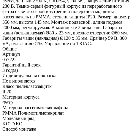
лм/Вт, теплый 2700 K, CRI>94, угол 36°, напряжение питания
230 В. Темно-серый фигурный корпус из переработанного
фетра с светло-серой внутренней поверхностью, линза-
рассеиватель из PMMA, степень защиты IP20. Размер: диаметр
350 мм, высота 145 мм. Монтаж подвесной, длина подвеса
2000 мм, регулируемая. В комплекте 2 вида чаш. Габариты
чаши (встраиваемая) Ø80 х 23 мм, врезное отверстие Ø60 мм.
Габариты чаши (накладная) Ø120 x 35 мм. Драйвер 59 В, 300
мА, пульсация <1%. Управление по TRIAC.
Общие
Артикул
057222
Гарантийный срок
3 год(а)
Индивидуальная покраска
Не выполняется
Класс пылевлагозащиты
IP20
Материал корпуса
Фетр
Материал рассеивателя/плафона
PMMA Полиметилметакрилат
Модельный ряд
KOTARO
Способ монтажа