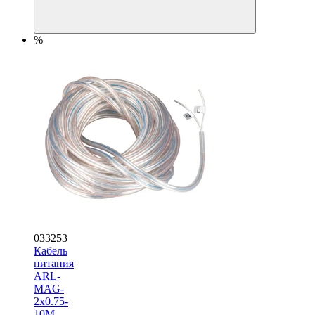
%
033253
Кабель
питания
ARL-
MAG-
2x0.75-
10M-