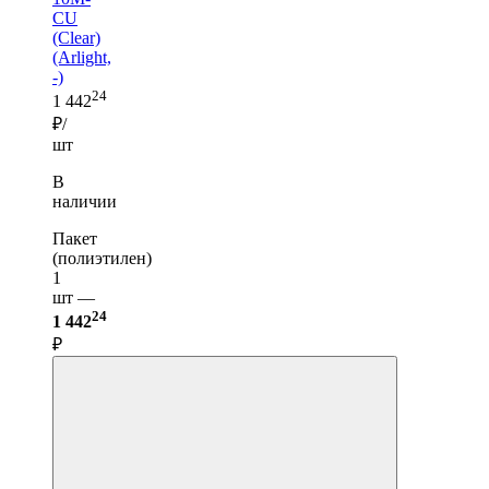
CU
(Clear)
(Arlight,
-)
24
1 442
₽/
шт
В
наличии
Пакет
(полиэтилен)
1
шт —
24
1 442
₽