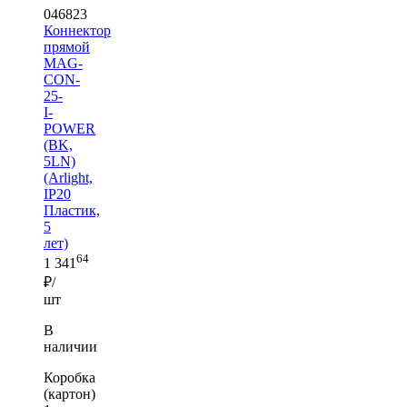
046823
Коннектор
прямой
MAG-
CON-
25-
I-
POWER
(BK,
5LN)
(Arlight,
IP20
Пластик,
5
лет)
64
1 341
₽/
шт
В
наличии
Коробка
(картон)