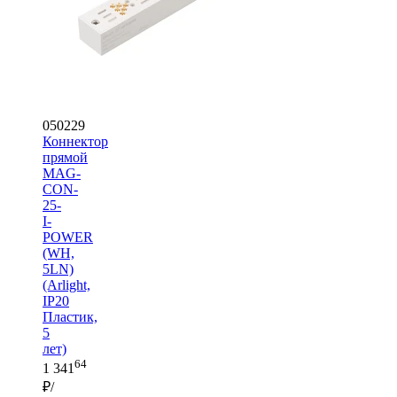
050229
Коннектор
прямой
MAG-
CON-
25-
I-
POWER
(WH,
5LN)
(Arlight,
IP20
Пластик,
5
лет)
64
1 341
₽/