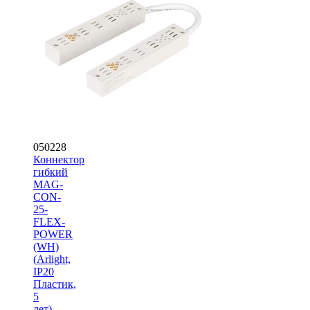
050228
Коннектор
гибкий
MAG-
CON-
25-
FLEX-
POWER
(WH)
(Arlight,
IP20
Пластик,
5
лет)