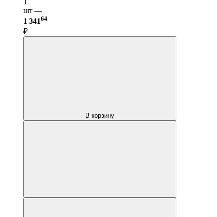
1
шт —
64
1 341
₽
В корзину