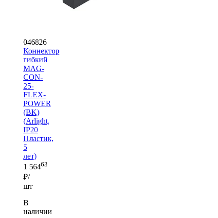
046826
Коннектор
гибкий
MAG-
CON-
25-
FLEX-
POWER
(BK)
(Arlight,
IP20
Пластик,
5
лет)
63
1 564
₽/
шт
В
наличии