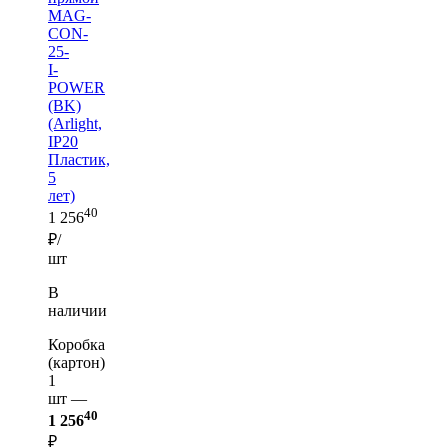
MAG-
CON-
25-
I-
POWER
(BK)
(Arlight,
IP20
Пластик,
5
лет)
40
1 256
₽/
шт
В
наличии
Коробка
(картон)
1
шт —
40
1 256
₽