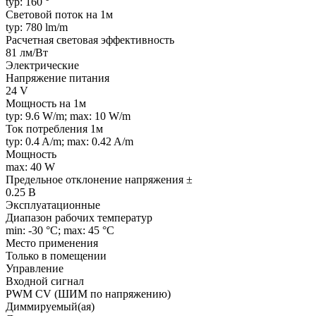
typ: 160 °
Световой поток на 1м
typ: 780 lm/m
Расчетная световая эффективность
81 лм/Вт
Электрические
Напряжение питания
24 V
Мощность на 1м
typ: 9.6 W/m; max: 10 W/m
Ток потребления 1м
typ: 0.4 A/m; max: 0.42 A/m
Мощность
max: 40 W
Предельное отклонение напряжения ±
0.25 В
Эксплуатационные
Диапазон рабочих температур
min: -30 °C; max: 45 °C
Место применения
Только в помещении
Управление
Входной сигнал
PWM СV (ШИМ по напряжению)
Диммируемый(ая)