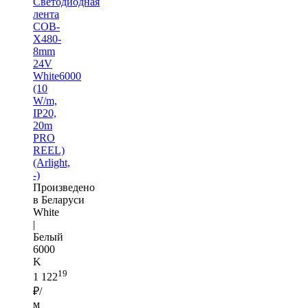
Светодиодная
лента
COB-
X480-
8mm
24V
White6000
(10
W/m,
IP20,
20m
PRO
REEL)
(Arlight,
-)
Произведено
в Беларуси
White
|
Белый
6000
K
19
1 122
₽/
м