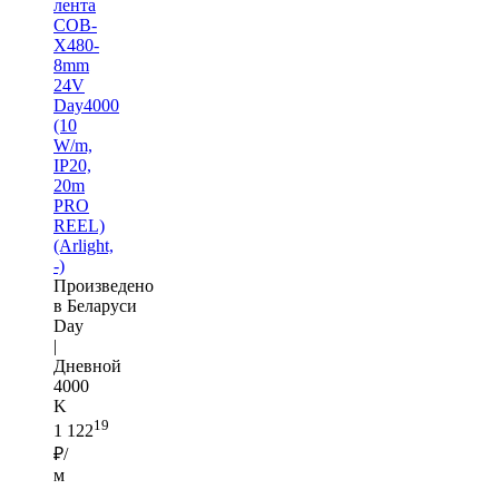
лента
COB-
X480-
8mm
24V
Day4000
(10
W/m,
IP20,
20m
PRO
REEL)
(Arlight,
-)
Произведено
в Беларуси
Day
|
Дневной
4000
K
19
1 122
₽/
м