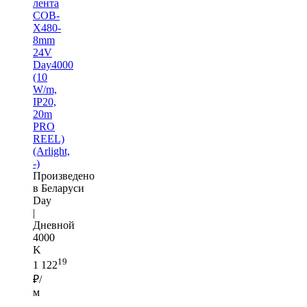
лента
COB-
X480-
8mm
24V
Day4000
(10
W/m,
IP20,
20m
PRO
REEL)
(Arlight,
-)
Произведено
в Беларуси
Day
|
Дневной
4000
K
19
1 122
₽/
м