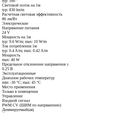
typ: 160 °
Световой поток на 1м
typ: 830 lm/m
Расчетная световая эффективность
86 лм/Вт
Электрические
Напряжение питания
24 V
Мощность на 1м
typ: 9.6 W/m; max: 10 W/m
Ток потребления 1м
typ: 0.4 A/m; max: 0.42 A/m
Мощность
max: 40 W
Предельное отклонение напряжения ±
0.25 В
Эксплуатационные
Диапазон рабочих температур
min: -30 °C; max: 45 °C
Место применения
Только в помещении
Управление
Входной сигнал
PWM СV (ШИМ по напряжению)
Диммируемый(ая)