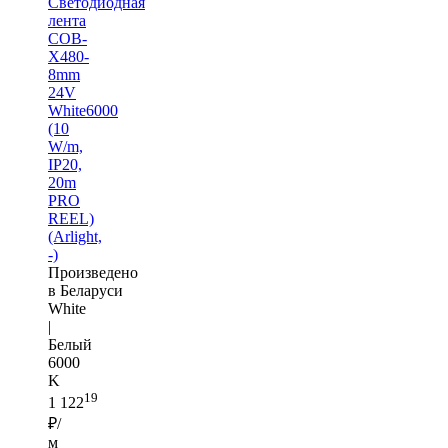
Светодиодная
лента
COB-
X480-
8mm
24V
White6000
(10
W/m,
IP20,
20m
PRO
REEL)
(Arlight,
-)
Произведено
в Беларуси
White
|
Белый
6000
K
19
1 122
₽/
м