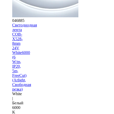
046885
Светодиодная
лента
COB-
X528-
8mm
24V
White6000
(6
W/m,
IP20,
5m,
FreeCut)
(Arlight,
Свободная
резка)
White
|
Белый
6000
K