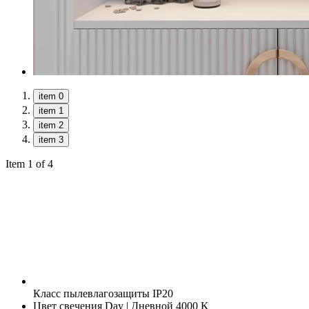
item 0
item 1
item 2
item 3
Item 1 of 4
Класс пылевлагозащиты
IP20
Цвет свечения
Day | Дневной 4000 K