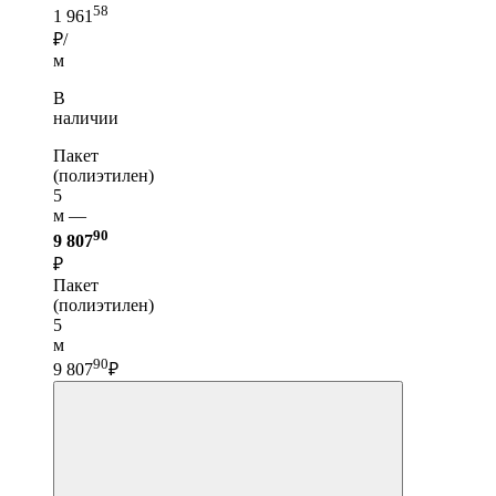
58
1 961
₽/
м
В
наличии
Пакет
(полиэтилен)
5
м —
90
9 807
₽
Пакет
(полиэтилен)
5
м
90
9 807
₽