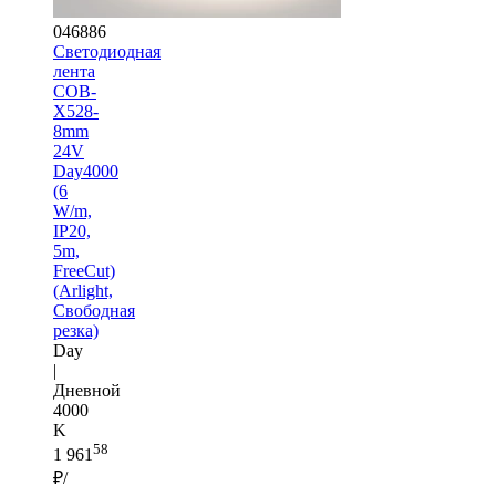
046886
Светодиодная
лента
COB-
X528-
8mm
24V
Day4000
(6
W/m,
IP20,
5m,
FreeCut)
(Arlight,
Свободная
резка)
Day
|
Дневной
4000
K
58
1 961
₽/