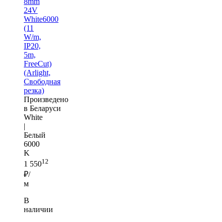
8mm
24V
White6000
(11
W/m,
IP20,
5m,
FreeCut)
(Arlight,
Свободная
резка)
Произведено
в Беларуси
White
|
Белый
6000
K
12
1 550
₽/
м
В
наличии