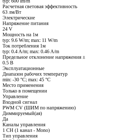
typ: 600 lm/m
Расчетная световая эффективность
63 лм/Вт
Электрические
Напряжение питания
24 V
Мощность на 1м
typ: 9.6 W/m; max: 11 W/m
Ток потребления 1м
typ: 0.4 A/m; max: 0.46 A/m
Предельное отклонение напряжения ±
0.5 В
Эксплуатационные
Диапазон рабочих температур
min: -30 °C; max: 45 °C
Место применения
Только в помещении
Управление
Входной сигнал
PWM СV (ШИМ по напряжению)
Диммируемый(ая)
Да
Каналы управления
1 CH (1 канал - Mono)
Тип управления