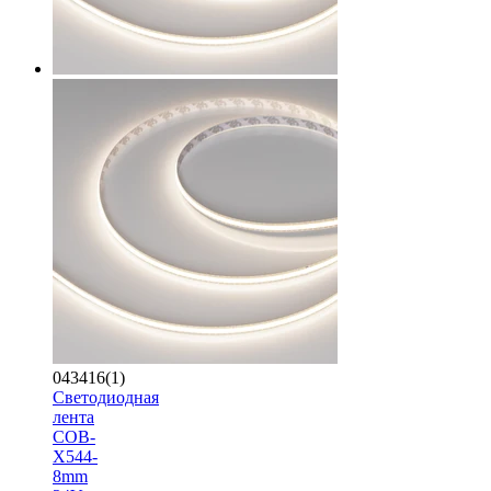
043416(1)
Светодиодная
лента
COB-
X544-
8mm