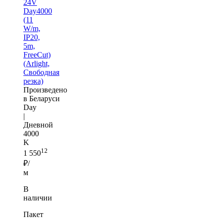
24V
Day4000
(11
W/m,
IP20,
5m,
FreeCut)
(Arlight,
Свободная
резка)
Произведено
в Беларуси
Day
|
Дневной
4000
K
12
1 550
₽/
м
В
наличии
Пакет