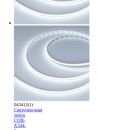
043412(1)
Светодиодная
лента
COB-
X544-