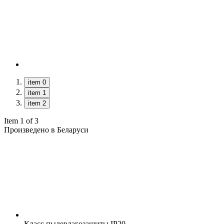
item 0
item 1
item 2
Item 1 of 3
Произведено в Беларуси
Класс пылевлагозащиты
IP20