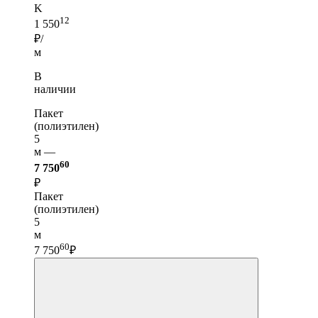
K
12
1 550
₽/
м
В
наличии
Пакет
(полиэтилен)
5
м —
60
7 750
₽
Пакет
(полиэтилен)
5
м
60
7 750
₽