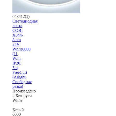
043412(1)
Светодиодная
лента
COB-
X544-
8mm
24V
White6000
(11
W/m,
IP20,
5m,
FreeCut)
(Arlight,
Свободная
резка)
Произведено
в Беларуси
White
|
Белый
6000