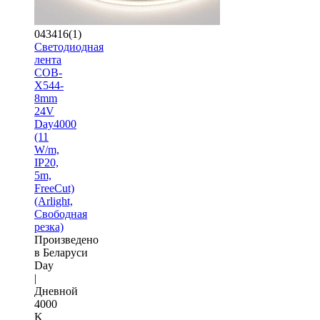
043416(1)
Светодиодная
лента
COB-
X544-
8mm
24V
Day4000
(11
W/m,
IP20,
5m,
FreeCut)
(Arlight,
Свободная
резка)
Произведено
в Беларуси
Day
|
Дневной
4000
K