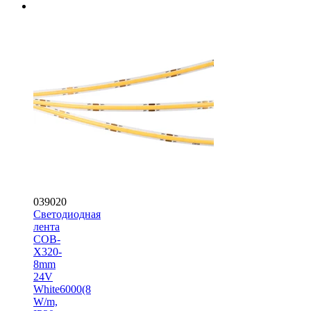
039020
Светодиодная
лента
COB-
X320-
8mm
24V
White6000(8
W/m,