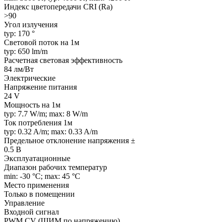
Индекс цветопередачи CRI (Ra)
>90
Угол излучения
typ: 170 °
Световой поток на 1м
typ: 650 lm/m
Расчетная световая эффективность
84 лм/Вт
Электрические
Напряжение питания
24 V
Мощность на 1м
typ: 7.7 W/m; max: 8 W/m
Ток потребления 1м
typ: 0.32 A/m; max: 0.33 A/m
Предельное отклонение напряжения ±
0.5 В
Эксплуатационные
Диапазон рабочих температур
min: -30 °C; max: 45 °C
Место применения
Только в помещении
Управление
Входной сигнал
PWM СV (ШИМ по напряжению)