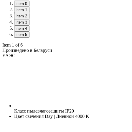
item 0
item 1
item 2
item 3
item 4
item 5
Item 1 of 6
Произведено в Беларуси
ЕАЭС
Класс пылевлагозащиты
IP20
Цвет свечения
Day | Дневной 4000 K