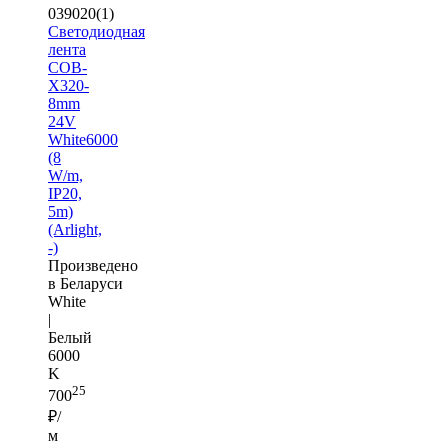
039020(1)
Светодиодная
лента
COB-
X320-
8mm
24V
White6000
(8
W/m,
IP20,
5m)
(Arlight,
-)
Произведено
в Беларуси
White
|
Белый
6000
K
25
700
₽/
м