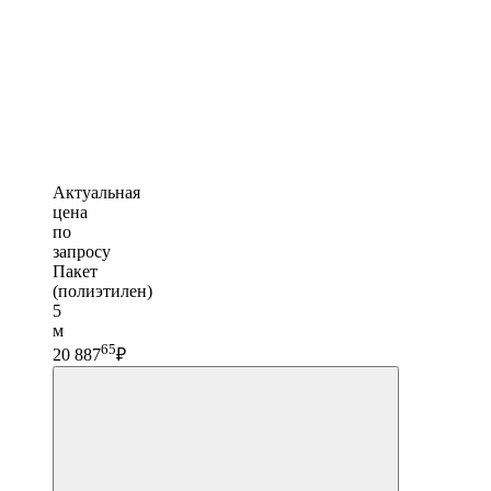
Актуальная
цена
по
запросу
Пакет
(полиэтилен)
5
м
65
20 887
₽