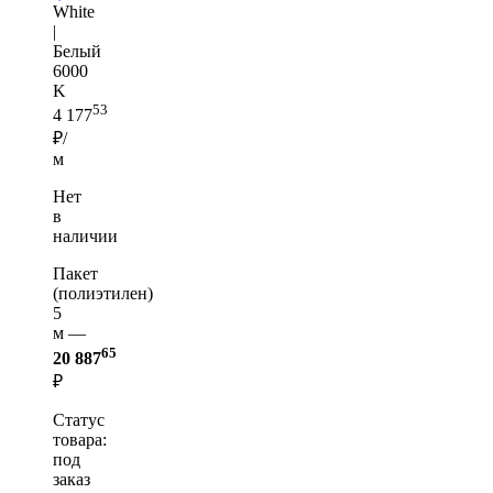
White
|
Белый
6000
K
53
4 177
₽/
м
Нет
в
наличии
Пакет
(полиэтилен)
5
м —
65
20 887
₽
Статус
товара:
под
заказ