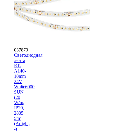
037879
Светодиодная
лента
RT-
A140-
10mm
24V
White6000
SUN
(20
W/m,
IP20,
2835,
5m)
(Arlight,
-)