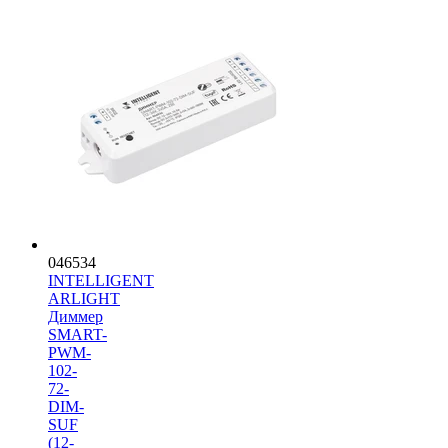
046534
INTELLIGENT
ARLIGHT
Диммер
SMART-
PWM-
102-
72-
DIM-
SUF
(12-