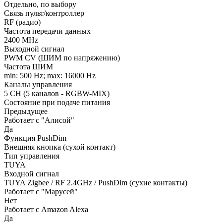
Отдельно, по выбору
Связь пульт/контроллер
RF (радио)
Частота передачи данных
2400 MHz
Выходной сигнал
PWM СV (ШИМ по напряжению)
Частота ШИМ
min: 500 Hz; max: 16000 Hz
Каналы управления
5 CH (5 каналов - RGBW-MIX)
Состояние при подаче питания
Предыдущее
Работает с "Алисой"
Да
Функция PushDim
Внешняя кнопка (сухой контакт)
Тип управления
TUYA
Входной сигнал
TUYA Zigbee / RF 2.4GHz / PushDim (сухие контакты)
Работает с "Марусей"
Нет
Работает с Amazon Alexa
Да