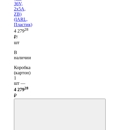
36V,
2x5A,
ZB)
(IARL,
Пластик)
28
4 279
₽/
шт
В
наличии
Коробка
(картон)
1
шт —
28
4 279
₽