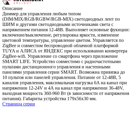
Описание
Диммер для управления любым типом
(DIM/MIX/RGB/RGBW/RGB-MIX) светодиодных лент по
ШИМ и другими светодиодными источниками света с
напряжением питания 12-48В. Выполняет основные фукнции:
включение/выключение, регулировка яркости, изменение
цветовой температуры, управление цветом. Управляется по
ZigBee и совместим беспроводной облачной платформой
TUYA и АЛИСА от ЯНДЕКС при использовании конвертера
ZigBee-wifi. Управление со смартфона через приложение
SMART LIFE. Устройство совместимо с радиочастотными
пультами дистанционного управления и настенными
панелями управления серии SMART. Возможна привязка до
10 пультов или панелей управления. Питание от 12-48В, 5
каналов управления, максимальная нагрузка 6A на канал при
напряжении 12-24V и 4А на канал при напряжении 36-48V,
выходная мощность 360-960 Вт (в зависимости от напряжения
питания). Габариты устройства 179x56x30 мм.
Страница серии