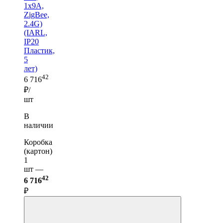
1x9A,
ZigBee,
2.4G)
(IARL,
IP20
Пластик,
5
лет)
42
6 716
₽/
шт
В
наличии
Коробка
(картон)
1
шт —
42
6 716
₽