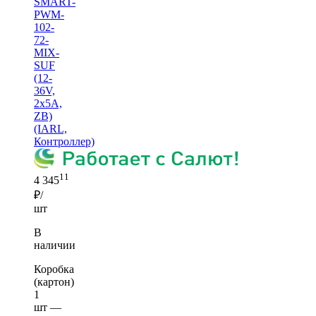
SMART-
PWM-
102-
72-
MIX-
SUF
(12-
36V,
2x5A,
ZB)
(IARL,
Контроллер)
11
4 345
₽/
шт
В
наличии
Коробка
(картон)
1
шт —