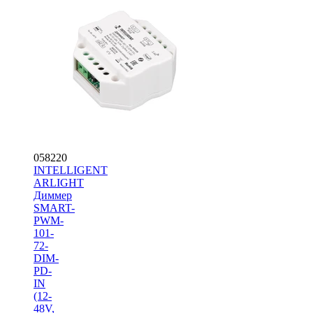
058220
INTELLIGENT
ARLIGHT
Диммер
SMART-
PWM-
101-
72-
DIM-
PD-
IN
(12-
48V,