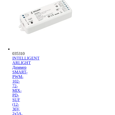
035310
INTELLIGENT
ARLIGHT
Диммер
SMART-
PWM-
102-
72-
MIX-
PD-
SUF
(12-
36V,
2x5A,