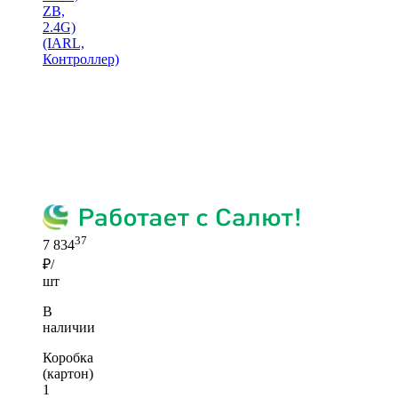
ZB,
2.4G)
(IARL,
Контроллер)
37
7 834
₽/
шт
В
наличии
Коробка
(картон)
1