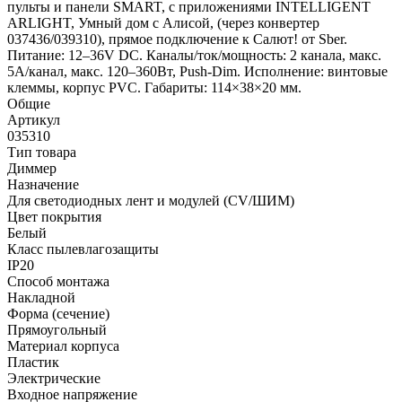
пульты и панели SMART, с приложениями INTELLIGENT
ARLIGHT, Умный дом с Алисой, (через конвертер
037436/039310), прямое подключение к Салют! от Sber.
Питание: 12–36V DC. Каналы/ток/мощность: 2 канала, макс.
5A/канал, макс. 120–360Вт, Push-Dim. Исполнение: винтовые
клеммы, корпус PVC. Габариты: 114×38×20 мм.
Общие
Артикул
035310
Тип товара
Диммер
Назначение
Для светодиодных лент и модулей (CV/ШИМ)
Цвет покрытия
Белый
Класс пылевлагозащиты
IP20
Способ монтажа
Накладной
Форма (сечение)
Прямоугольный
Материал корпуса
Пластик
Электрические
Входное напряжение