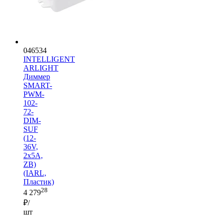
046534
INTELLIGENT
ARLIGHT
Диммер
SMART-
PWM-
102-
72-
DIM-
SUF
(12-
36V,
2x5A,
ZB)
(IARL,
Пластик)
28
4 279
₽/
шт