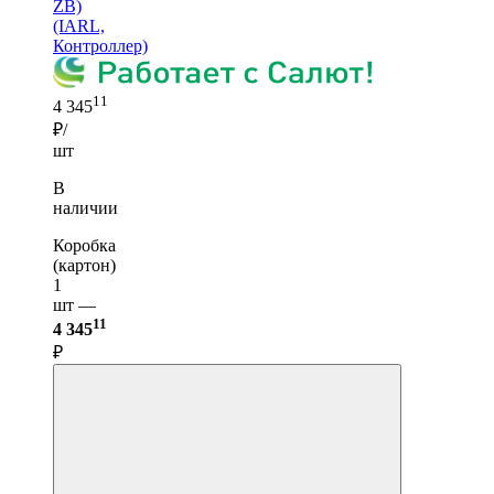
ZB)
(IARL,
Контроллер)
11
4 345
₽/
шт
В
наличии
Коробка
(картон)
1
шт —
11
4 345
₽