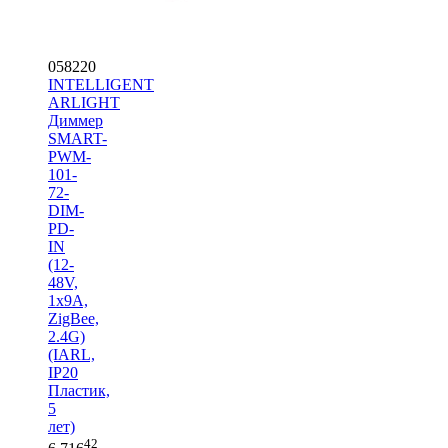
058220
INTELLIGENT
ARLIGHT
Диммер
SMART-
PWM-
101-
72-
DIM-
PD-
IN
(12-
48V,
1x9A,
ZigBee,
2.4G)
(IARL,
IP20
Пластик,
5
лет)
42