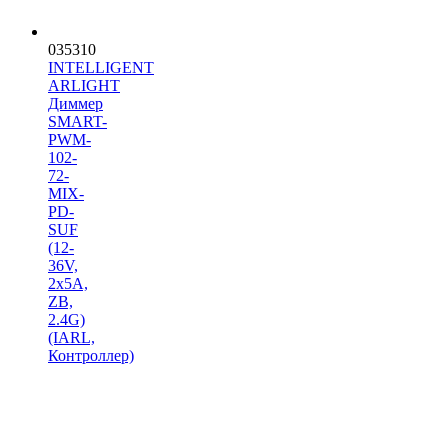
035310
INTELLIGENT
ARLIGHT
Диммер
SMART-
PWM-
102-
72-
MIX-
PD-
SUF
(12-
36V,
2x5A,
ZB,
2.4G)
(IARL,
Контроллер)