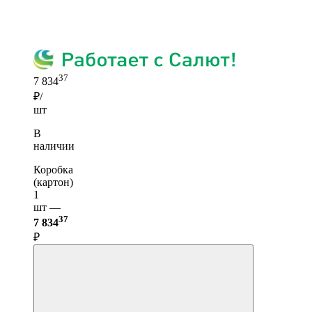
37
7 834
₽/
шт
В
наличии
Коробка
(картон)
1
шт —
37
7 834
₽