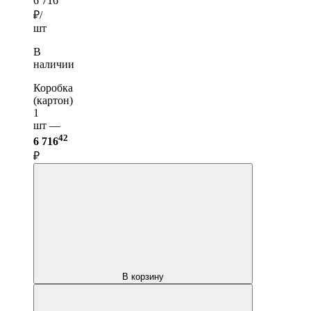
6 716
₽/
шт
В
наличии
Коробка
(картон)
1
шт —
42
6 716
₽
В корзину