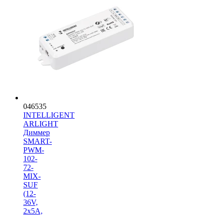
046535
INTELLIGENT
ARLIGHT
Диммер
SMART-
PWM-
102-
72-
MIX-
SUF
(12-
36V,
2x5A,