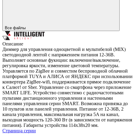
Все файлы
Описание
Диммер для управления одноцветной и мультибелой (MIX)
светодиодной лентой с напряжением питания 12-36В.
Выполняет основные фукнции: включение/выключение,
регулировка яркости, изменение цветовой температуры.
Управляется по ZigBee и совместим беспроводной облачной
платформой TUYA и АЛИСА от ЯНДЕКС при использовании
конвертера ZigBee-wifi, поддерживается прямое подключение
к Салют! от Sber. Управление со смартфона через приложение
SMART LIFE. Устройство совместимо с радиочастотными
пультами дистанционного управления и настенными
панелями управления серии SMART. Возможна привязка до
10 пультов или панелей управления. Питание от 12-36В, 2
канала управления, максимальная нагрузка 5A на канал,
выходная мощность 120-360 Вт (в зависимости от напряжения
питания). Габариты устройства 114x38x20 мм.
Страница серии