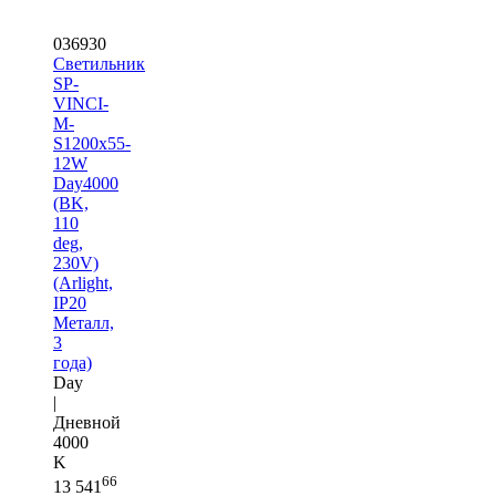
036930
Светильник
SP-
VINCI-
M-
S1200x55-
12W
Day4000
(BK,
110
deg,
230V)
(Arlight,
IP20
Металл,
3
года)
Day
|
Дневной
4000
K
66
13 541