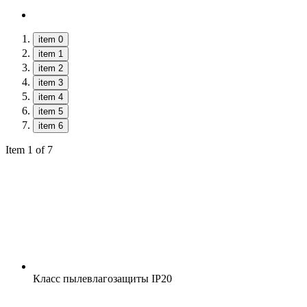
item 0
item 1
item 2
item 3
item 4
item 5
item 6
Item 1 of 7
Класс пылевлагозащиты
IP20