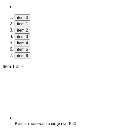
item 0
item 1
item 2
item 3
item 4
item 5
item 6
Item 1 of 7
Класс пылевлагозащиты
IP20