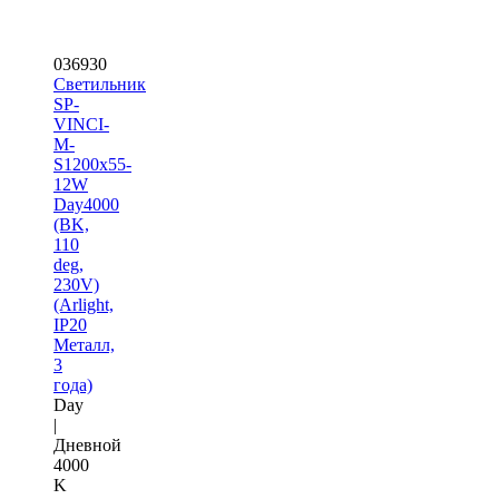
036930
Светильник
SP-
VINCI-
M-
S1200x55-
12W
Day4000
(BK,
110
deg,
230V)
(Arlight,
IP20
Металл,
3
года)
Day
|
Дневной
4000
K