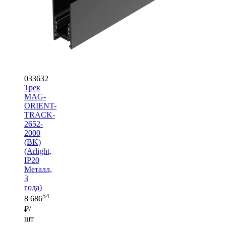
033632
Трек
MAG-
ORIENT-
TRACK-
2652-
2000
(BK)
(Arlight,
IP20
Металл,
3
года)
54
8 686
₽/
шт