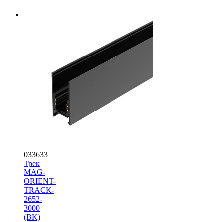
033633
Трек
MAG-
ORIENT-
TRACK-
2652-
3000
(BK)