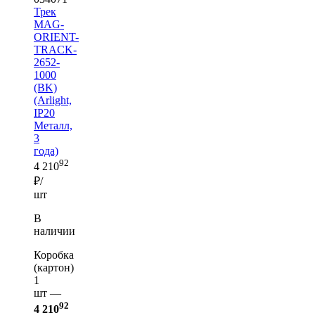
Трек
MAG-
ORIENT-
TRACK-
2652-
1000
(BK)
(Arlight,
IP20
Металл,
3
года)
92
4 210
₽/
шт
В
наличии
Коробка
(картон)
1
шт —
92
4 210