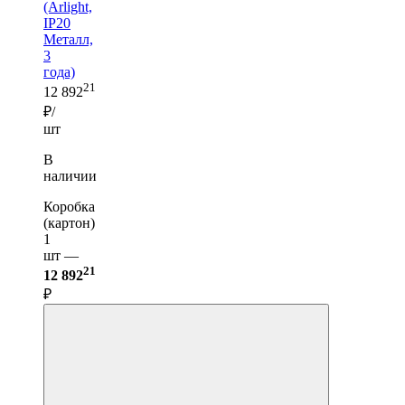
(Arlight,
IP20
Металл,
3
года)
21
12 892
₽/
шт
В
наличии
Коробка
(картон)
1
шт —
21
12 892
₽