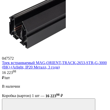
047572
Трек встраиваемый MAG-ORIENT-TRACK-2653-STR-G-3000
(BK) (Arlight, IP20 Металл, 3 года)
98
16 223
₽/шт
В наличии
98
Коробка (картон) 1 шт —
16 223
₽