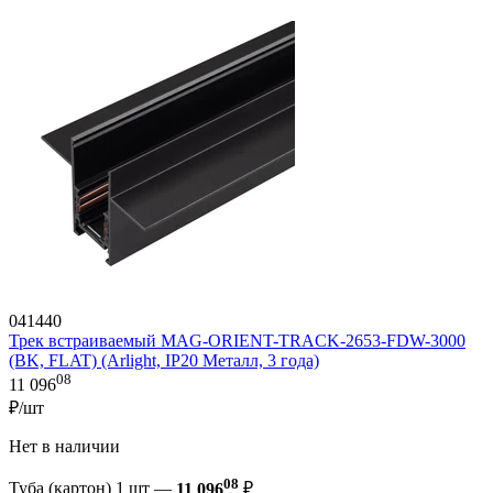
041440
Трек встраиваемый MAG-ORIENT-TRACK-2653-FDW-3000
(BK, FLAT) (Arlight, IP20 Металл, 3 года)
08
11 096
₽/шт
Нет в наличии
08
Туба (картон) 1 шт —
11 096
₽