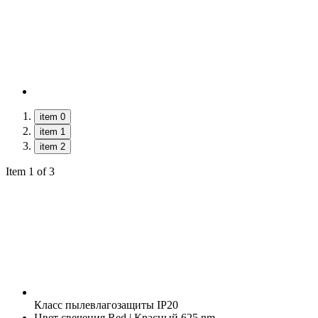
item 0
item 1
item 2
Item 1 of 3
Класс пылевлагозащиты
IP20
Цвет свечения
Red | Красный 625 nm