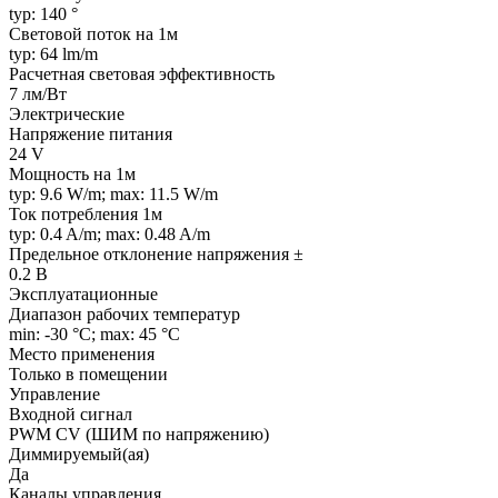
typ: 140 °
Световой поток на 1м
typ: 64 lm/m
Расчетная световая эффективность
7 лм/Вт
Электрические
Напряжение питания
24 V
Мощность на 1м
typ: 9.6 W/m; max: 11.5 W/m
Ток потребления 1м
typ: 0.4 A/m; max: 0.48 A/m
Предельное отклонение напряжения ±
0.2 В
Эксплуатационные
Диапазон рабочих температур
min: -30 °C; max: 45 °C
Место применения
Только в помещении
Управление
Входной сигнал
PWM СV (ШИМ по напряжению)
Диммируемый(ая)
Да
Каналы управления