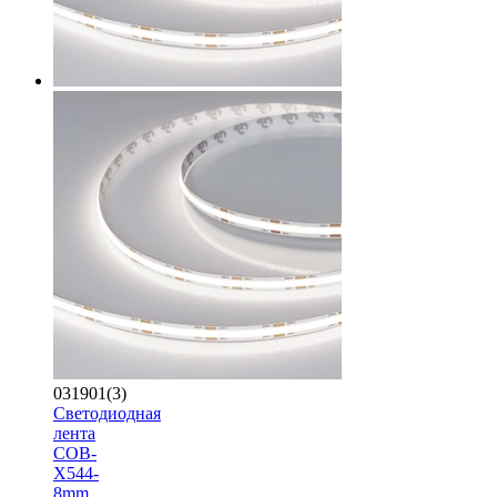
031901(3)
Светодиодная
лента
COB-
X544-
8mm