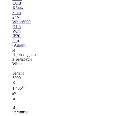
COB-
X544-
8mm
24V
White6000
(11.5
W/m,
IP20,
5m)
(Arlight,
-)
Произведено
в Беларуси
White
|
Белый
6000
K
40
1 436
₽/
м
В
наличии