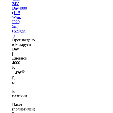
24V
Day4000
(11.5
W/m,
IP20,
5m)
(Arlight,
-)
Произведено
в Беларуси
Day
|
Дневной
4000
K
40
1 436
₽/
м
В
наличии
Пакет
(полиэтилен)