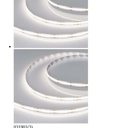
031901(3)