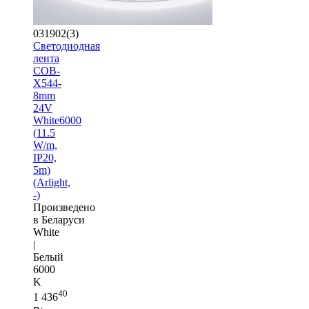
031902(3)
Светодиодная
лента
COB-
X544-
8mm
24V
White6000
(11.5
W/m,
IP20,
5m)
(Arlight,
-)
Произведено
в Беларуси
White
|
Белый
6000
K
40
1 436