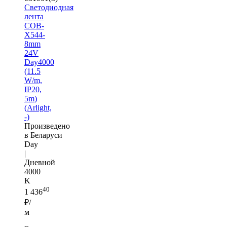
Светодиодная
лента
COB-
X544-
8mm
24V
Day4000
(11.5
W/m,
IP20,
5m)
(Arlight,
-)
Произведено
в Беларуси
Day
|
Дневной
4000
K
40
1 436
₽/
м