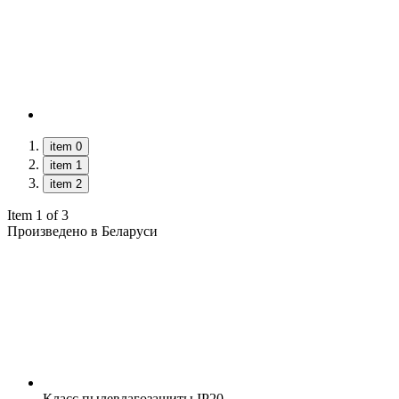
item 0
item 1
item 2
Item 1 of 3
Произведено в Беларуси
Класс пылевлагозащиты
IP20