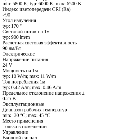
min: 5800 K; typ: 6000 K; max: 6500 K
Индекс цветопередачи CRI (Ra)
>90
Угол излучения
typ: 170 °
Световой поток на 1м
typ: 900 lm/m
Расчетная световая эффективность
90 лм/Вт
Электрические
Напряжение питания
24 V
Мощность на 1м
typ: 10 W/m; max: 11 W/m
Ток потребления 1м
typ: 0.42 A/m; max: 0.46 A/m
Предельное отклонение напряжения ±
0.25 В
Эксплуатационные
Диапазон рабочих температур
min: -30 °C; max: 45 °C
Место применения
Только в помещении
Управление
Входной сигнал