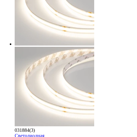
031884(3)
Светодиодная