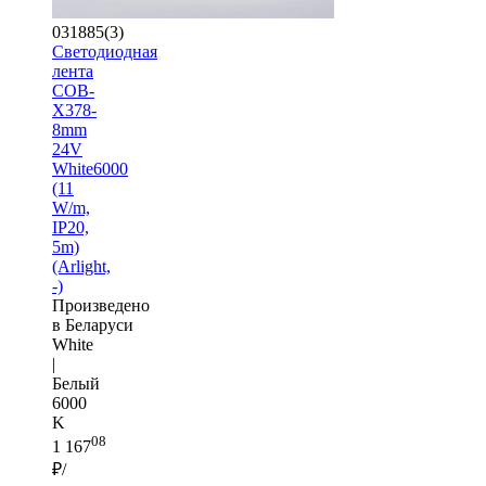
031885(3)
Светодиодная
лента
COB-
X378-
8mm
24V
White6000
(11
W/m,
IP20,
5m)
(Arlight,
-)
Произведено
в Беларуси
White
|
Белый
6000
K
08
1 167
₽/