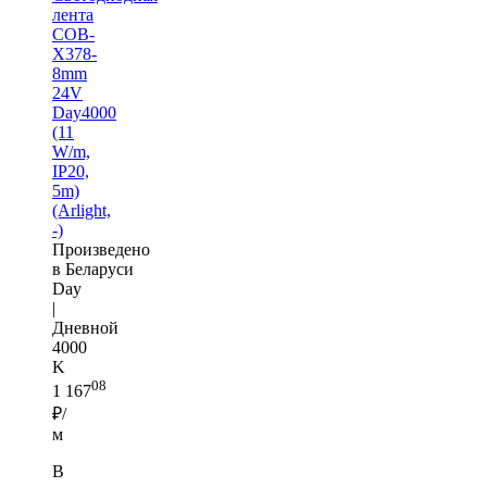
лента
COB-
X378-
8mm
24V
Day4000
(11
W/m,
IP20,
5m)
(Arlight,
-)
Произведено
в Беларуси
Day
|
Дневной
4000
K
08
1 167
₽/
м
В