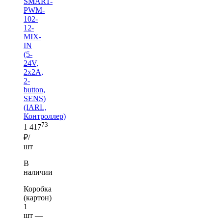
SMART-
PWM-
102-
12-
MIX-
IN
(5-
24V,
2x2A,
2-
button,
SENS)
(IARL,
Контроллер)
73
1 417
₽/
шт
В
наличии
Коробка
(картон)
1
шт —