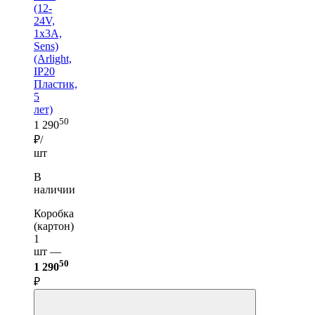
(12-
24V,
1x3A,
Sens)
(Arlight,
IP20
Пластик,
5
лет)
50
1 290
₽/
шт
В
наличии
Коробка
(картон)
1
шт —
50
1 290
₽