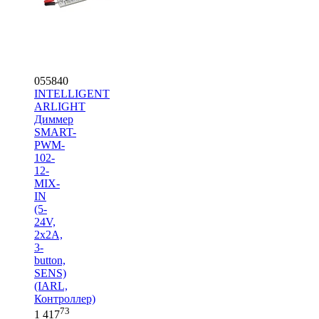
055840
INTELLIGENT
ARLIGHT
Диммер
SMART-
PWM-
102-
12-
MIX-
IN
(5-
24V,
2x2A,
3-
button,
SENS)
(IARL,
Контроллер)
73
1 417