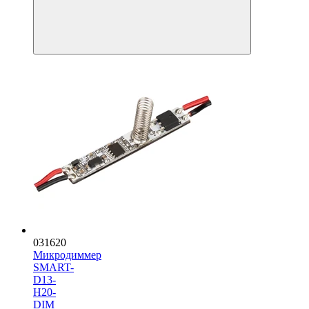
031620
Микродиммер
SMART-
D13-
H20-
DIM