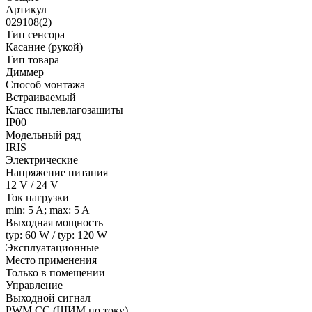
Артикул
029108(2)
Тип сенсора
Касание (рукой)
Тип товара
Диммер
Способ монтажа
Встраиваемый
Класс пылевлагозащиты
IP00
Модельный ряд
IRIS
Электрические
Напряжение питания
12 V / 24 V
Ток нагрузки
min: 5 A; max: 5 A
Выходная мощность
typ: 60 W / typ: 120 W
Эксплуатационные
Место применения
Только в помещении
Управление
Выходной сигнал
PWM СС (ШИМ по току)