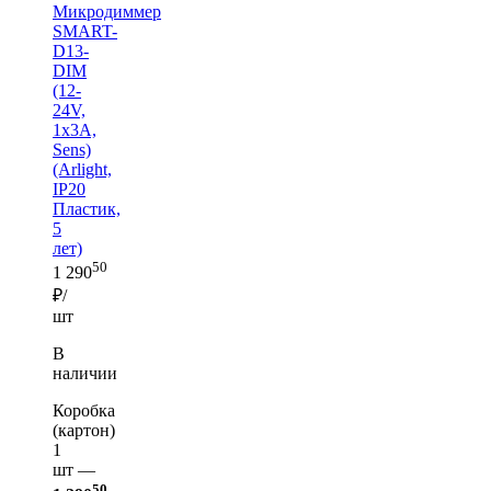
Микродиммер
SMART-
D13-
DIM
(12-
24V,
1x3A,
Sens)
(Arlight,
IP20
Пластик,
5
лет)
50
1 290
₽/
шт
В
наличии
Коробка
(картон)
1
шт —
50