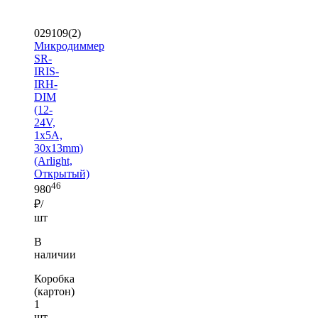
029109(2)
Микродиммер
SR-
IRIS-
IRH-
DIM
(12-
24V,
1x5A,
30x13mm)
(Arlight,
Открытый)
46
980
₽/
шт
В
наличии
Коробка
(картон)
1
шт —