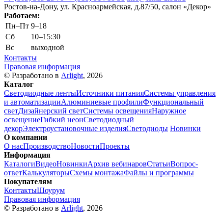
Ростов-на-Дону, ул. Красноармейская, д.87/50, салон «Декор»
Работаем:
Пн–Пт
9–18
Сб
10–15:30
Вс
выходной
Контакты
Правовая информация
© Разработано в
Arlight
, 2026
Каталог
Светодиодные ленты
Источники питания
Системы управления
и автоматизации
Алюминиевые профили
Функциональный
свет
Дизайнерский свет
Системы освещения
Наружное
освещение
Гибкий неон
Светодиодный
декор
Электроустановочные изделия
Светодиоды
Новинки
О компании
О нас
Производство
Новости
Проекты
Информация
Каталоги
Видео
Новинки
Архив вебинаров
Статьи
Вопрос-
ответ
Калькуляторы
Схемы монтажа
Файлы и программы
Покупателям
Контакты
Шоурум
Правовая информация
© Разработано в
Arlight
, 2026