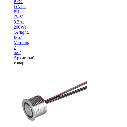
PFC-
DALI-
PH
(24V,
8.3A,
200W)
(Arlight,
IP67
Металл,
7
лет)
Архивный
товар