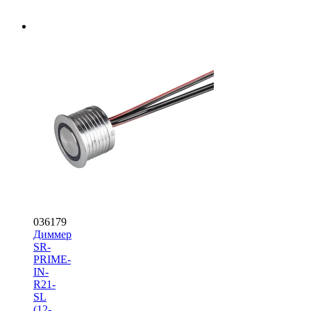
036179
Диммер
SR-
PRIME-
IN-
R21-
SL
(12-