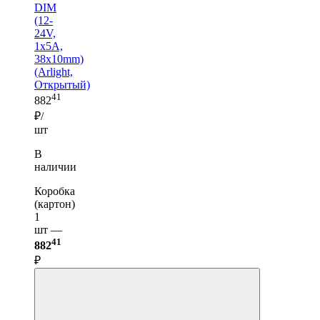
DIM
(12-
24V,
1x5A,
38x10mm)
(Arlight,
Открытый)
41
882
₽/
шт
В
наличии
Коробка
(картон)
1
шт —
41
882
₽