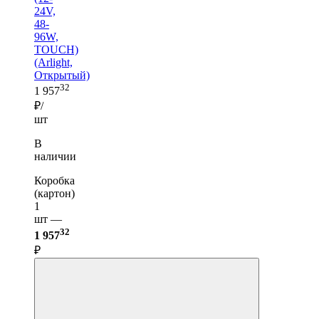
24V,
48-
96W,
TOUCH)
(Arlight,
Открытый)
32
1 957
₽/
шт
В
наличии
Коробка
(картон)
1
шт —
32
1 957
₽