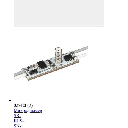
029108(2)
Микродиммер
SR-
IRIS-
SN-