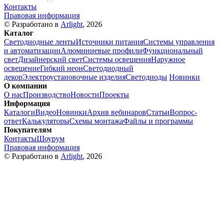
Контакты
Правовая информация
© Разработано в
Arlight
, 2026
Каталог
Светодиодные ленты
Источники питания
Системы управления
и автоматизации
Алюминиевые профили
Функциональный
свет
Дизайнерский свет
Системы освещения
Наружное
освещение
Гибкий неон
Светодиодный
декор
Электроустановочные изделия
Светодиоды
Новинки
О компании
О нас
Производство
Новости
Проекты
Информация
Каталоги
Видео
Новинки
Архив вебинаров
Статьи
Вопрос-
ответ
Калькуляторы
Схемы монтажа
Файлы и программы
Покупателям
Контакты
Шоурум
Правовая информация
© Разработано в
Arlight
, 2026