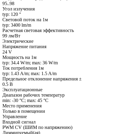
95..98
Угол излучения
typ: 120 °
Световой поток на 1м
typ: 3400 lm/m
Расчетная световая эффективность
99 лм/Вт
Электрические
Напряжение питания
24 V
Мощность на 1м
typ: 34.4 W/m; max: 36 W/m
Ток потребления 1м
typ: 1.43 A/m; max: 1.5 A/m
Предельное отклонение напряжения ±
0.5 В
Эксплуатационные
Диапазон рабочих температур
min: -30 °C; max: 45 °C
Место применения
Только в помещении
Управление
Входной сигнал
PWM СV (ШИМ по напряжению)
Диммируемый(ая)