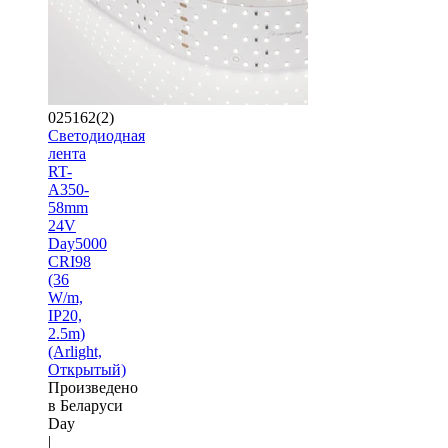
025162(2)
Светодиодная
лента
RT-
A350-
58mm
24V
Day5000
CRI98
(36
W/m,
IP20,
2.5m)
(Arlight,
Открытый)
Произведено
в Беларуси
Day
|