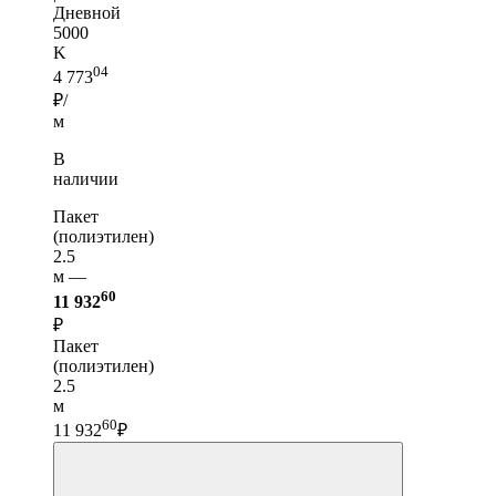
Дневной
5000
K
04
4 773
₽/
м
В
наличии
Пакет
(полиэтилен)
2.5
м —
60
11 932
₽
Пакет
(полиэтилен)
2.5
м
60
11 932
₽