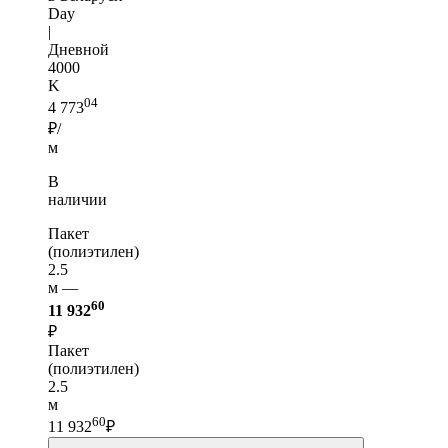
Day
|
Дневной
4000
K
04
4 773
₽/
м
В
наличии
Пакет
(полиэтилен)
2.5
м —
60
11 932
₽
Пакет
(полиэтилен)
2.5
м
60
11 932
₽