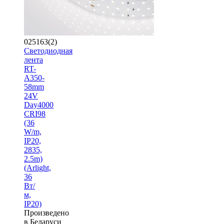
025163(2)
Светодиодная
лента
RT-
A350-
58mm
24V
Day4000
CRI98
(36
W/m,
IP20,
2835,
2.5m)
(Arlight,
36
Вт/
м,
IP20)
Произведено
в Беларуси