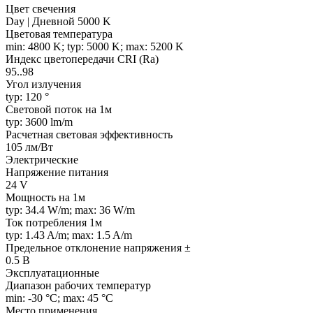
Цвет свечения
Day | Дневной 5000 K
Цветовая температура
min: 4800 K; typ: 5000 K; max: 5200 K
Индекс цветопередачи CRI (Ra)
95..98
Угол излучения
typ: 120 °
Световой поток на 1м
typ: 3600 lm/m
Расчетная световая эффективность
105 лм/Вт
Электрические
Напряжение питания
24 V
Мощность на 1м
typ: 34.4 W/m; max: 36 W/m
Ток потребления 1м
typ: 1.43 A/m; max: 1.5 A/m
Предельное отклонение напряжения ±
0.5 В
Эксплуатационные
Диапазон рабочих температур
min: -30 °C; max: 45 °C
Место применения