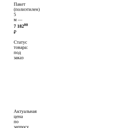
Пакет
(полиэтилен)
5
м —
00
7 182
₽
Статус
товара:
под
заказ
Актуальная
цена
по
запросу