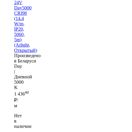
24V
Day5000
CRI98
(14.4
W/m,
IP20,
5060,
5m)
(Arlight,
Открытый)
Произведено
в Беларуси
Day
|
Дневной
5000
K
40
1 436
₽/
м
Нет
в
наличии