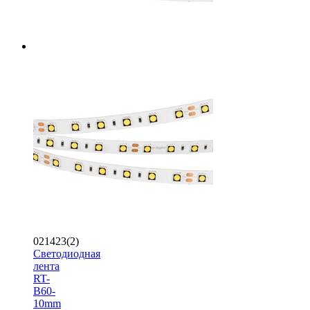
021423(2)
Светодиодная
лента
RT-
B60-
10mm