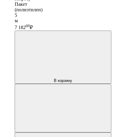
Пакет
(полиэтилен)
5
м
00
7 182
₽
В корзину