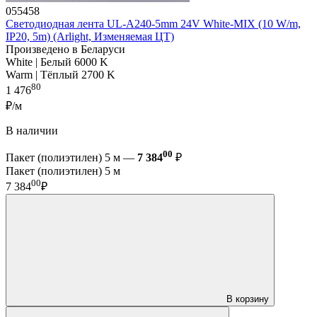
055458
Светодиодная лента UL-A240-5mm 24V White-MIX (10 W/m,
IP20, 5m) (Arlight, Изменяемая ЦТ)
Произведено в Беларуси
White | Белый 6000 K
Warm | Тёплый 2700 K
80
1 476
₽/м
В наличии
00
Пакет (полиэтилен) 5 м —
7 384
₽
Пакет (полиэтилен) 5 м
00
7 384
₽
В корзину