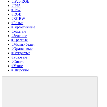
#IP20 RGB
#IP65
#IP67
#RGB
#RGBW
#Белые
#Герметичные
#Желтые
#Зеленые
#Красные
#Мультибелая
#Оранжевые
#Открытые
#Розовые
#Синие
#Узкие
#Широкие