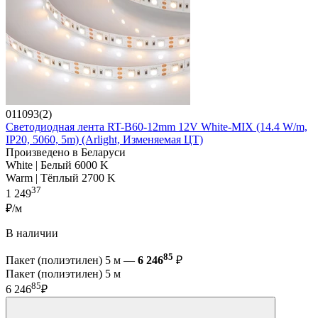
011093(2)
Светодиодная лента RT-B60-12mm 12V White-MIX (14.4 W/m,
IP20, 5060, 5m) (Arlight, Изменяемая ЦТ)
Произведено в Беларуси
White | Белый 6000 K
Warm | Тёплый 2700 K
37
1 249
₽/м
В наличии
85
Пакет (полиэтилен) 5 м —
6 246
₽
Пакет (полиэтилен) 5 м
85
6 246
₽