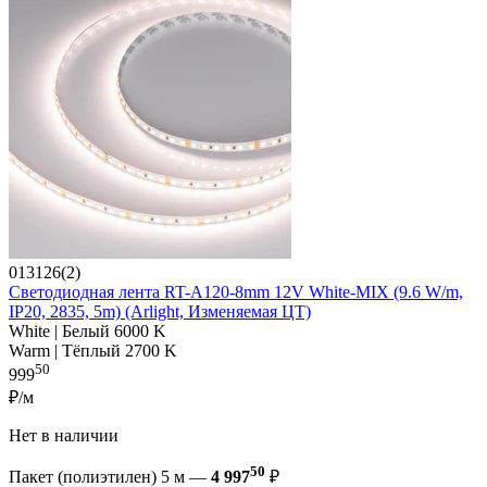
013126(2)
Светодиодная лента RT-A120-8mm 12V White-MIX (9.6 W/m,
IP20, 2835, 5m) (Arlight, Изменяемая ЦТ)
White | Белый 6000 K
Warm | Тёплый 2700 K
50
999
₽/м
Нет в наличии
50
Пакет (полиэтилен) 5 м —
4 997
₽