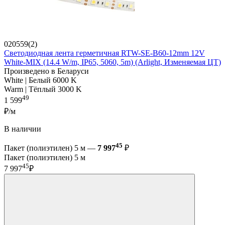
020559(2)
Светодиодная лента герметичная RTW-SE-B60-12mm 12V
White-MIX (14.4 W/m, IP65, 5060, 5m) (Arlight, Изменяемая ЦТ)
Произведено в Беларуси
White | Белый 6000 K
Warm | Тёплый 3000 K
49
1 599
₽/м
В наличии
45
Пакет (полиэтилен) 5 м —
7 997
₽
Пакет (полиэтилен) 5 м
45
7 997
₽