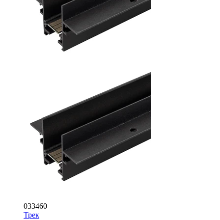
033460
Трек