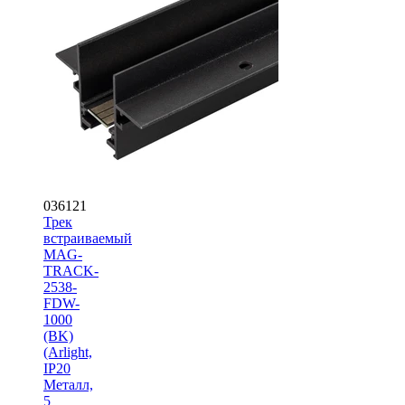
036121
Трек
встраиваемый
MAG-
TRACK-
2538-
FDW-
1000
(BK)
(Arlight,
IP20
Металл,
5