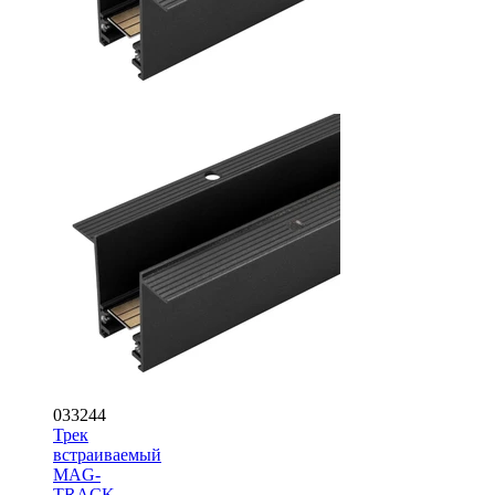
033244
Трек
встраиваемый
MAG-
TRACK-