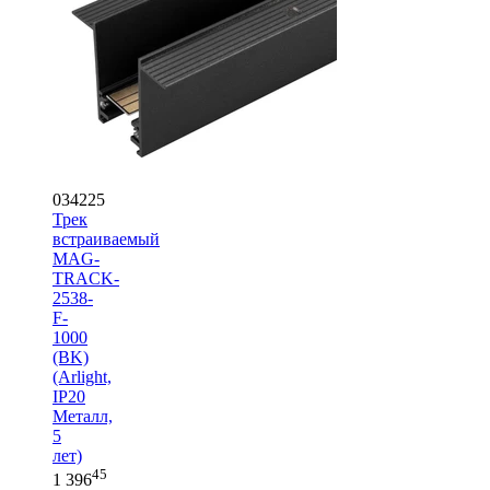
034225
Трек
встраиваемый
MAG-
TRACK-
2538-
F-
1000
(BK)
(Arlight,
IP20
Металл,
5
лет)
45
1 396