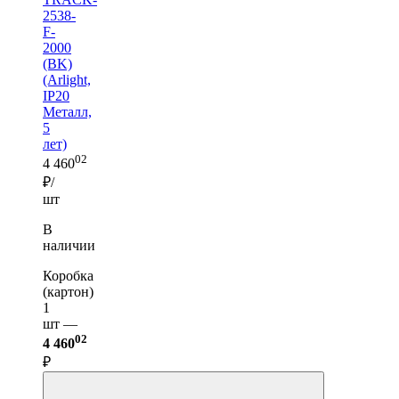
2538-
F-
2000
(BK)
(Arlight,
IP20
Металл,
5
лет)
02
4 460
₽/
шт
В
наличии
Коробка
(картон)
1
шт —
02
4 460
₽