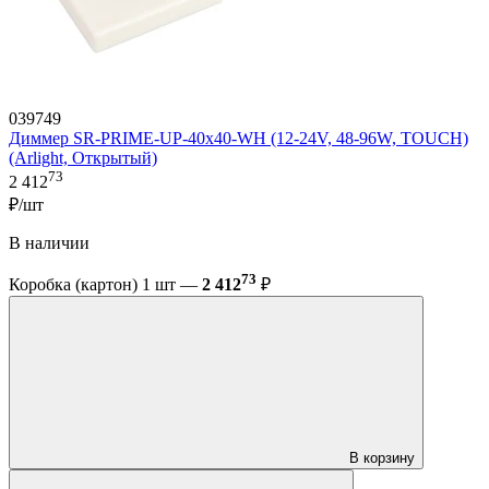
039749
Диммер SR-PRIME-UP-40x40-WH (12-24V, 48-96W, TOUCH)
(Arlight, Открытый)
73
2 412
₽/шт
В наличии
73
Коробка (картон) 1 шт —
2 412
₽
В корзину