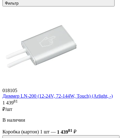
Фильтр
018105
Диммер LN-200 (12-24V, 72-144W, Touch) (Arlight, -)
81
1 439
₽/шт
В наличии
81
Коробка (картон) 1 шт —
1 439
₽