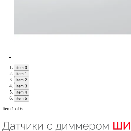
item 0
item 1
item 2
item 3
item 4
item 5
Item 1 of 6