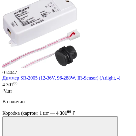
014047
Диммер SR-2005 (12-36V, 96-288W, IR-Sensor) (Arlight, -)
66
4 301
₽/шт
В наличии
66
Коробка (картон) 1 шт —
4 301
₽