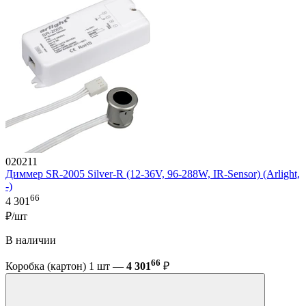
020211
Диммер SR-2005 Silver-R (12-36V, 96-288W, IR-Sensor) (Arlight,
-)
66
4 301
₽/шт
В наличии
66
Коробка (картон) 1 шт —
4 301
₽