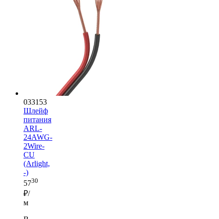
033153
Шлейф
питания
ARL-
24AWG-
2Wire-
CU
(Arlight,
-)
30
57
₽/
м