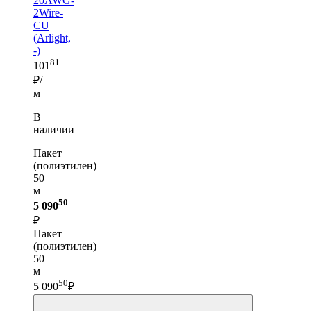
20AWG-
2Wire-
CU
(Arlight,
-)
81
101
₽/
м
В
наличии
Пакет
(полиэтилен)
50
м —
50
5 090
₽
Пакет
(полиэтилен)
50
м
50
5 090
₽