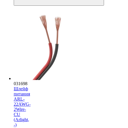
031698
Шлейф
питания
ARL-
22AWG-
2Wire-
CU
(Arlight,
-)