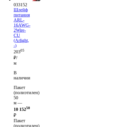
033152
Шлейф
питания
ARL-
16AWG-
2Wire-
CU
(Arlight,
-)
05
203
₽/
м
В
наличии
Пакет
(полиэтилен)
50
м —
50
10 152
₽
Пакет
(полиэтилен)