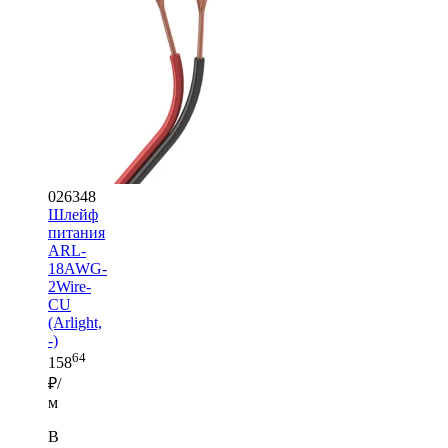
026348
Шлейф
питания
ARL-
18AWG-
2Wire-
CU
(Arlight,
-)
64
158
₽/
м
В