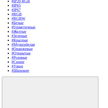
#IP20 RGB
#IP65
#IP67
#RGB
#RGBW
#Белые
#Герметичные
#Желтые
#Зеленые
#Красные
#Мультибелая
#Оранжевые
#Открытые
#Розовые
#Синие
#Узкие
#Широкие