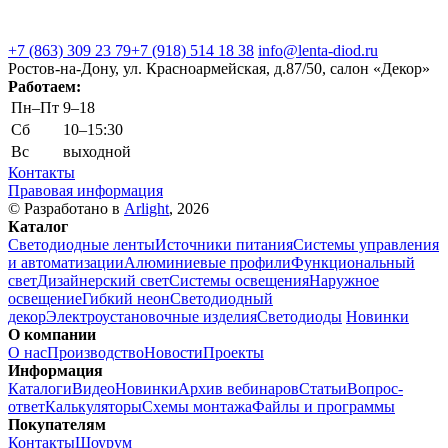
+7 (863) 309 23 79
+7 (918) 514 18 38
info@lenta-diod.ru
Ростов-на-Дону, ул. Красноармейская, д.87/50, салон «Декор»
Работаем:
Пн–Пт
9–18
Сб
10–15:30
Вс
выходной
Контакты
Правовая информация
© Разработано в
Arlight
, 2026
Каталог
Светодиодные ленты
Источники питания
Системы управления
и автоматизации
Алюминиевые профили
Функциональный
свет
Дизайнерский свет
Системы освещения
Наружное
освещение
Гибкий неон
Светодиодный
декор
Электроустановочные изделия
Светодиоды
Новинки
О компании
О нас
Производство
Новости
Проекты
Информация
Каталоги
Видео
Новинки
Архив вебинаров
Статьи
Вопрос-
ответ
Калькуляторы
Схемы монтажа
Файлы и программы
Покупателям
Контакты
Шоурум