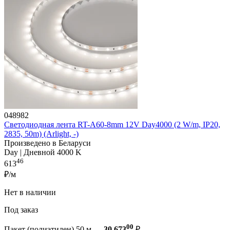
048982
Светодиодная лента RT-A60-8mm 12V Day4000 (2 W/m, IP20,
2835, 50m) (Arlight, -)
Произведено в Беларуси
Day | Дневной 4000 K
46
613
₽/м
Нет в наличии
Под заказ
00
Пакет (полиэтилен) 50 м —
30 673
₽