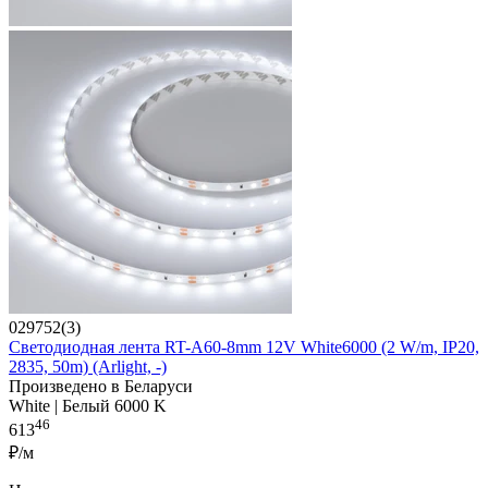
029752(3)
Светодиодная лента RT-A60-8mm 12V White6000 (2 W/m, IP20,
2835, 50m) (Arlight, -)
Произведено в Беларуси
White | Белый 6000 K
46
613
₽/м