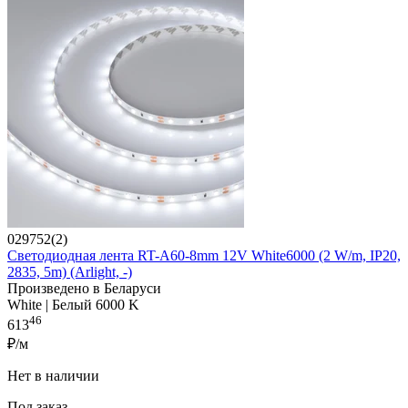
029752(2)
Светодиодная лента RT-A60-8mm 12V White6000 (2 W/m, IP20,
2835, 5m) (Arlight, -)
Произведено в Беларуси
White | Белый 6000 K
46
613
₽/м
Нет в наличии
Под заказ