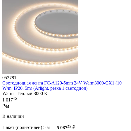
052781
Светодиодная лента FC-A120-5mm 24V Warm3000-CX1 (10
W/m, IP20, 5m) (Arlight, резка 1 светодиод)
Warm | Тёплый 3000 K
45
1 017
₽/м
В наличии
25
Пакет (полиэтилен) 5 м —
5 087
₽