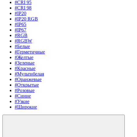
#CRI 95
#CRI 98
#IP20
#IP20 RGB
#IP65
#IP67
#RGB
#RGBW
#Белые
#Герметичные
#Желтые
#Зеленые
#Красные
#Мультибелая
#Оранжевые
#Открытые
#Розовые
#Синие
#Узкие
#Широкие