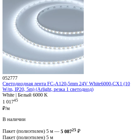
052777
Светодиодная лента FC-A120-5mm 24V White6000-CX1 (10
W/m, IP20, 5m) (Arlight, резка 1 светодиод)
White | Белый 6000 K
45
1 017
₽/м
В наличии
25
Пакет (полиэтилен) 5 м —
5 087
₽
Пакет (полиэтилен) 5 м