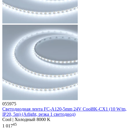
055975
Светодиодная лента FC-A120-5mm 24V Cool8K-CX1 (10 W/m,
IP20, 5m) (Arlight, резка 1 светодиод)
Cool | Холодный 8000 K
45
1 017