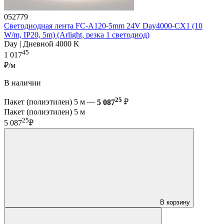
052779
Светодиодная лента FC-A120-5mm 24V Day4000-CX1 (10
W/m, IP20, 5m) (Arlight, резка 1 светодиод)
Day | Дневной 4000 K
45
1 017
₽/м
В наличии
25
Пакет (полиэтилен) 5 м —
5 087
₽
Пакет (полиэтилен) 5 м
25
5 087
₽
В корзину