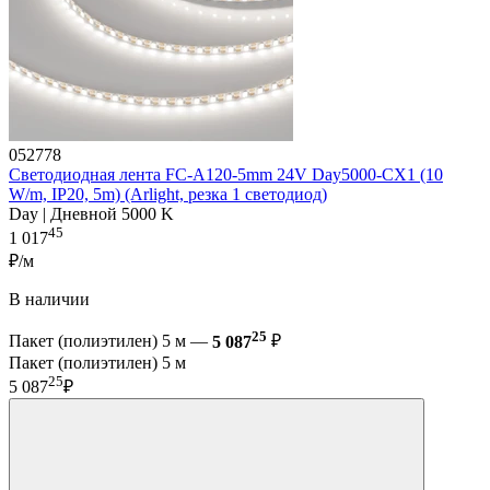
052778
Светодиодная лента FC-A120-5mm 24V Day5000-CX1 (10
W/m, IP20, 5m) (Arlight, резка 1 светодиод)
Day | Дневной 5000 K
45
1 017
₽/м
В наличии
25
Пакет (полиэтилен) 5 м —
5 087
₽
Пакет (полиэтилен) 5 м
25
5 087
₽