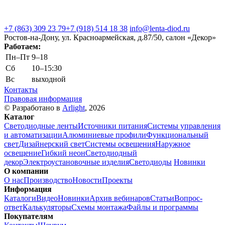
+7 (863) 309 23 79
+7 (918) 514 18 38
info@lenta-diod.ru
Ростов-на-Дону, ул. Красноармейская, д.87/50, салон «Декор»
Работаем:
Пн–Пт
9–18
Сб
10–15:30
Вс
выходной
Контакты
Правовая информация
© Разработано в
Arlight
, 2026
Каталог
Светодиодные ленты
Источники питания
Системы управления
и автоматизации
Алюминиевые профили
Функциональный
свет
Дизайнерский свет
Системы освещения
Наружное
освещение
Гибкий неон
Светодиодный
декор
Электроустановочные изделия
Светодиоды
Новинки
О компании
О нас
Производство
Новости
Проекты
Информация
Каталоги
Видео
Новинки
Архив вебинаров
Статьи
Вопрос-
ответ
Калькуляторы
Схемы монтажа
Файлы и программы
Покупателям