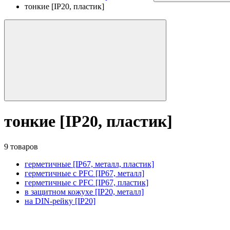
тонкие [IP20, пластик]
тонкие [IP20, пластик]
9 товаров
герметичные [IP67, металл, пластик]
герметичные с PFC [IP67, металл]
герметичные с PFC [IP67, пластик]
в защитном кожухе [IP20, металл]
на DIN-рейку [IP20]