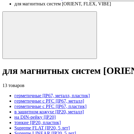
для магнитных систем [ORIENT, FLEX, VIBE]
для магнитных систем [ORIE
13 товаров
герметичные [IP67, металл, пластик]
герметичные с PFC [IP67, металл]
герметичные с PFC [IP67, пластик]
в защитном кожухе [IP20, металл]
на DIN-рейку [IP20]
тонкие [IP20, пластик]
Supreme FLAT [IP20, 5 лет]
Supreme LINEAR [IP20, 5 лет]