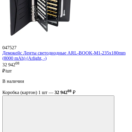
047527
Демокейс Ленты светодиодные ARL-BOOK-M1-235х180mm
(8000 mAh) (Arlight, -)
08
32 942
₽/шт
В наличии
08
Коробка (картон) 1 шт —
32 942
₽