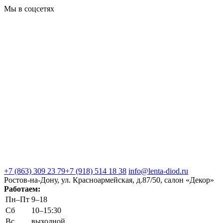
Мы в соцсетях
+7 (863) 309 23 79
+7 (918) 514 18 38
info@lenta-diod.ru
Ростов-на-Дону, ул. Красноармейская, д.87/50, салон «Декор»
Работаем:
Пн–Пт
9–18
Сб
10–15:30
Вс
выходной