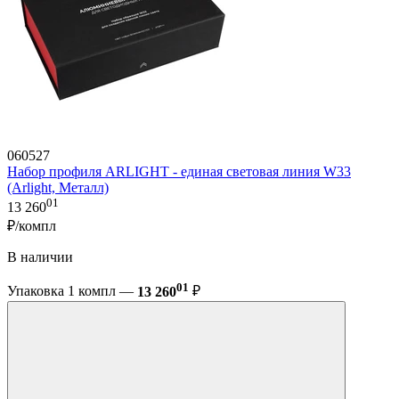
060527
Набор профиля ARLIGHT - единая световая линия W33
(Arlight, Металл)
01
13 260
₽/компл
В наличии
01
Упаковка 1 компл —
13 260
₽