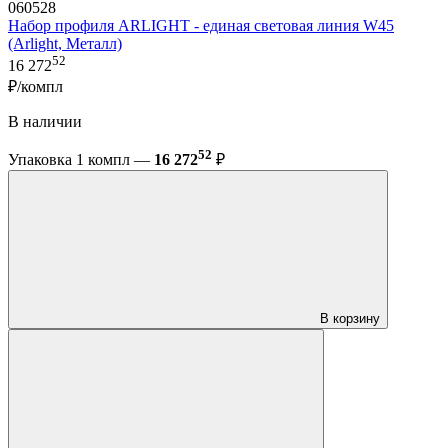
060528
Набор профиля ARLIGHT - единая световая линия W45
(Arlight, Металл)
52
16 272
₽/компл
В наличии
52
Упаковка 1 компл —
16 272
₽
В корзину