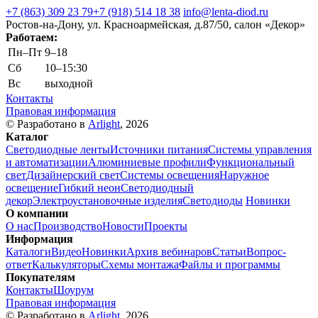
+7 (863) 309 23 79
+7 (918) 514 18 38
info@lenta-diod.ru
Ростов-на-Дону, ул. Красноармейская, д.87/50, салон «Декор»
Работаем:
Пн–Пт
9–18
Сб
10–15:30
Вс
выходной
Контакты
Правовая информация
© Разработано в
Arlight
, 2026
Каталог
Светодиодные ленты
Источники питания
Системы управления
и автоматизации
Алюминиевые профили
Функциональный
свет
Дизайнерский свет
Системы освещения
Наружное
освещение
Гибкий неон
Светодиодный
декор
Электроустановочные изделия
Светодиоды
Новинки
О компании
О нас
Производство
Новости
Проекты
Информация
Каталоги
Видео
Новинки
Архив вебинаров
Статьи
Вопрос-
ответ
Калькуляторы
Схемы монтажа
Файлы и программы
Покупателям
Контакты
Шоурум
Правовая информация
© Разработано в
Arlight
, 2026