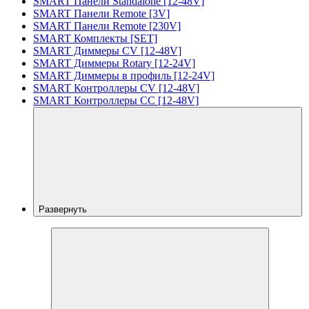
SMART Панели Standalone [12-48V]
SMART Панели Remote [3V]
SMART Панели Remote [230V]
SMART Комплекты [SET]
SMART Диммеры CV [12-48V]
SMART Диммеры Rotary [12-24V]
SMART Диммеры в профиль [12-24V]
SMART Контроллеры CV [12-48V]
SMART Контроллеры CC [12-48V]
Развернуть