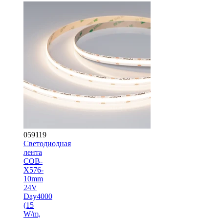
059119
Светодиодная
лента
COB-
X576-
10mm
24V
Day4000
(15
W/m,