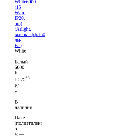
White6000
(15
W/m,
IP20,
5m)
(Arlight,
высок.эфф.150
лм/
Вт)
White
|
Белый
6000
K
68
1 575
₽/
м
В
наличии
Пакет
(полиэтилен)
5
м —