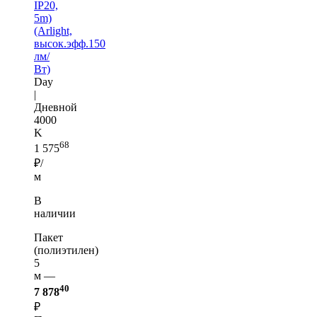
IP20,
5m)
(Arlight,
высок.эфф.150
лм/
Вт)
Day
|
Дневной
4000
K
68
1 575
₽/
м
В
наличии
Пакет
(полиэтилен)
5
м —
40
7 878
₽