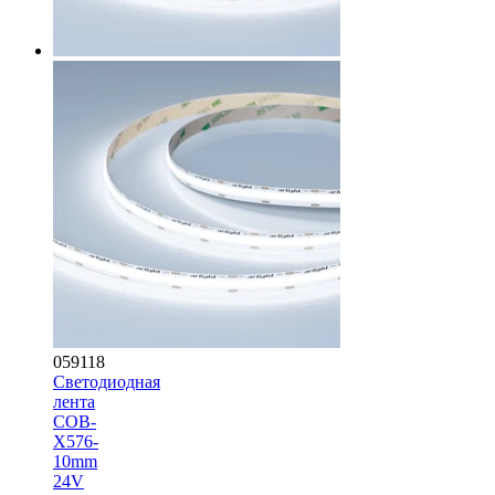
059118
Светодиодная
лента
COB-
X576-
10mm
24V