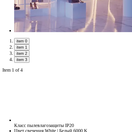
item 0
item 1
item 2
item 3
Item 1 of 4
Класс пылевлагозащиты
IP20
Цвет свечения
White | Белый 6000 K