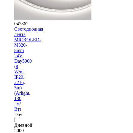
047862
Светодиодная
лента
MICROLED-
M320-
8mm
24V
Day5000
(8
W/m,
IP20,
2216,
5m)
(Arlight,
130
лм/
Вт)
Day
|
Дневной
5000