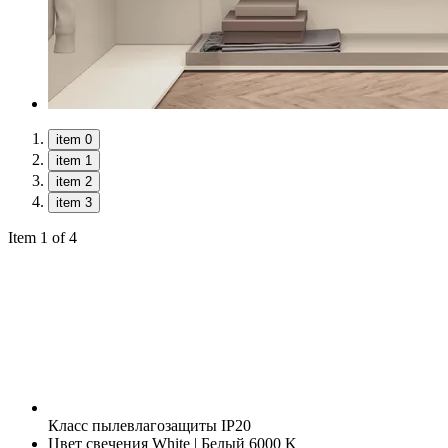
item 0
item 1
item 2
item 3
Item 1 of 4
Класс пылевлагозащиты
IP20
Цвет свечения
White | Белый 6000 K