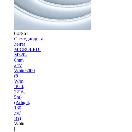
047861
Светодиодная
лента
MICROLED-
M320-
8mm
24V
White6000
(8
W/m,
IP20,
2216,
5m)
(Arlight,
130
лм/
Вт)
White
|