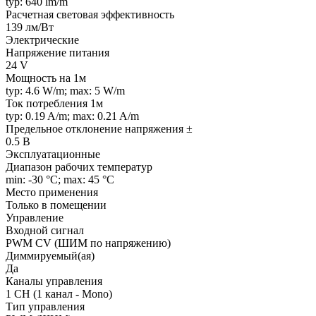
typ: 640 lm/m
Расчетная световая эффективность
139 лм/Вт
Электрические
Напряжение питания
24 V
Мощность на 1м
typ: 4.6 W/m; max: 5 W/m
Ток потребления 1м
typ: 0.19 A/m; max: 0.21 A/m
Предельное отклонение напряжения ±
0.5 В
Эксплуатационные
Диапазон рабочих температур
min: -30 °C; max: 45 °C
Место применения
Только в помещении
Управление
Входной сигнал
PWM СV (ШИМ по напряжению)
Диммируемый(ая)
Да
Каналы управления
1 CH (1 канал - Mono)
Тип управления