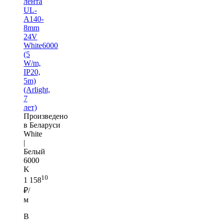
лента
UL-
A140-
8mm
24V
White6000
(5
W/m,
IP20,
5m)
(Arlight,
7
лет)
Произведено
в Беларуси
White
|
Белый
6000
K
10
1 158
₽/
м
В