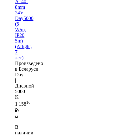
A140-
8mm
24V
Day5000
(5
W/m,
IP20,
5m)
(Arlight,
7
лет)
Произведено
в Беларуси
Day
|
Дневной
5000
K
10
1 158
₽/
м
В
наличии