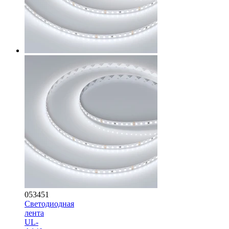
053451
Светодиодная
лента
UL-