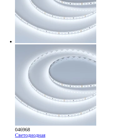
046968
Светодиодная