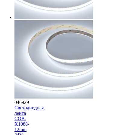
046929
Светодиодная
лента
COB-
X1088-
12mm
24V