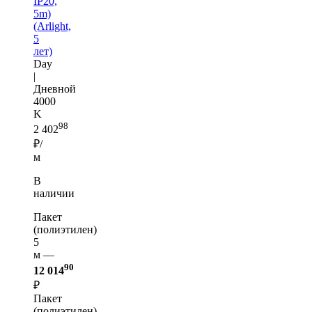
IP20,
5m)
(Arlight,
5
лет)
Day
|
Дневной
4000
K
98
2 402
₽/
м
В
наличии
Пакет
(полиэтилен)
5
м —
90
12 014
₽
Пакет
(полиэтилен)