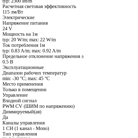
typ: 2300 lm/m
Расчетная световая эффективность
115 лм/Вт
Электрические
Напряжение питания
24 V
Мощность на 1м
typ: 20 W/m; max: 22 W/m
Ток потребления 1м
typ: 0.83 A/m; max: 0.92 A/m
Предельное отклонение напряжения ±
0.5 В
Эксплуатационные
Диапазон рабочих температур
min: -30 °C; max: 45 °C
Место применения
Только в помещении
Управление
Входной сигнал
PWM СV (ШИМ по напряжению)
Диммируемый(ая)
Да
Каналы управления
1 CH (1 канал - Mono)
Тип управления