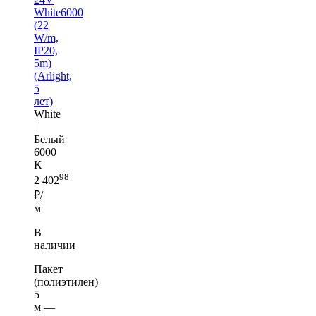
White6000
(22
W/m,
IP20,
5m)
(Arlight,
5
лет)
White
|
Белый
6000
K
98
2 402
₽/
м
В
наличии
Пакет
(полиэтилен)
5
м —