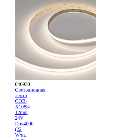
046930
Светодиодная
лента
COB-
X1088-
12mm
24V
Day4000
(22
W/m,