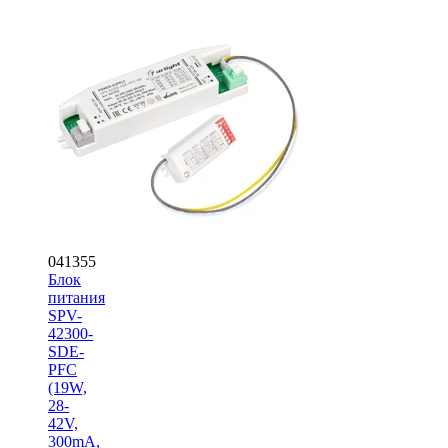
041355
Блок
питания
SPV-
42300-
SDE-
PFC
(19W,
28-
42V,
300mA,