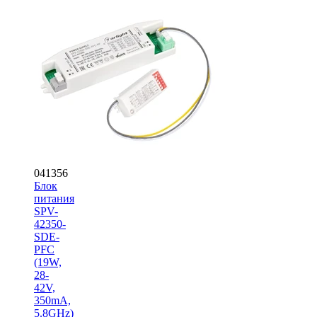
041356
Блок
питания
SPV-
42350-
SDE-
PFC
(19W,
28-
42V,
350mA,
5.8GHz)