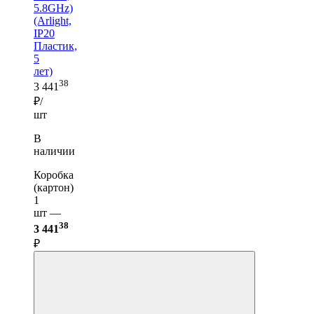
5.8GHz)
(Arlight,
IP20
Пластик,
5
лет)
38
3 441
₽/
шт
В
наличии
Коробка
(картон)
1
шт —
38
3 441
₽