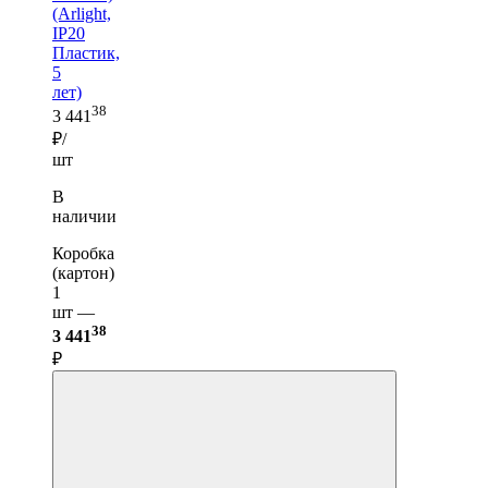
(Arlight,
IP20
Пластик,
5
лет)
38
3 441
₽/
шт
В
наличии
Коробка
(картон)
1
шт —
38
3 441
₽