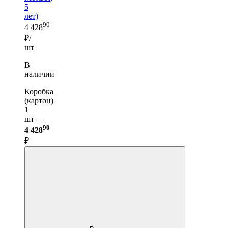
5
лет)
90
4 428
₽/
шт
В
наличии
Коробка
(картон)
1
шт —
90
4 428
₽