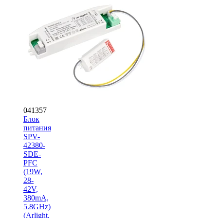
041357
Блок
питания
SPV-
42380-
SDE-
PFC
(19W,
28-
42V,
380mA,
5.8GHz)
(Arlight,