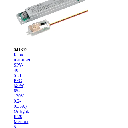
041352
Блок
питания
SPV-
40-
SDL-
PFC
(40W,
65-
120V,
0.2-
0.35A)
(Arlight,
IP20
Металл,
5