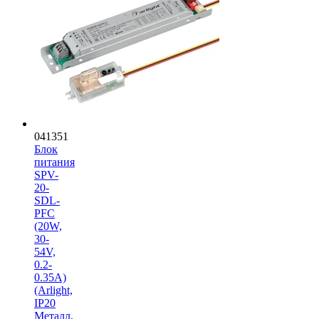
041351
Блок
питания
SPV-
20-
SDL-
PFC
(20W,
30-
54V,
0.2-
0.35A)
(Arlight,
IP20
Металл,