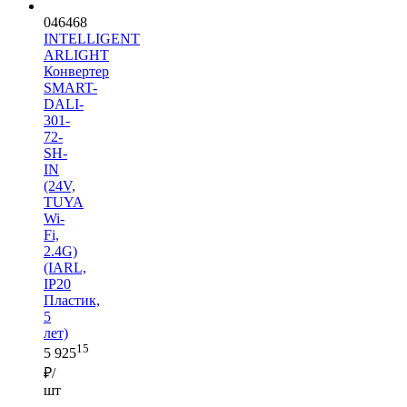
046468
INTELLIGENT
ARLIGHT
Конвертер
SMART-
DALI-
301-
72-
SH-
IN
(24V,
TUYA
Wi-
Fi,
2.4G)
(IARL,
IP20
Пластик,
5
лет)
15
5 925
₽/
шт