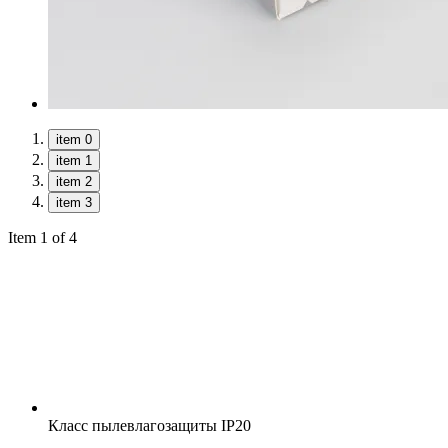
item 0
item 1
item 2
item 3
Item 1 of 4
Класс пылевлагозащиты
IP20