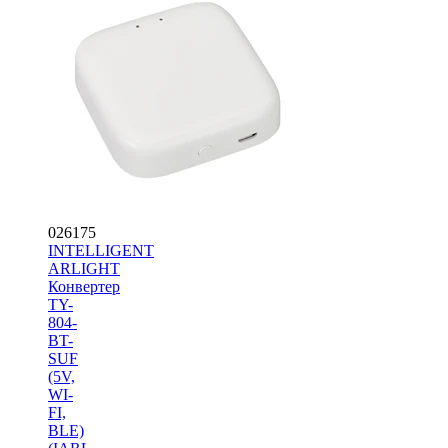
026175
INTELLIGENT
ARLIGHT
Конвертер
TY-
804-
BT-
SUF
(5V,
WI-
FI,
BLE)