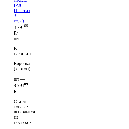
(IARL,
IP20
Пластик,
3
года)
09
3 791
₽/
шт
В
наличии
Коробка
(картон)
1
шт —
09
3 791
₽
Статус
товара:
выводится
из
поставок