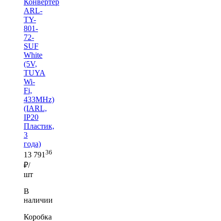
Конвертер
ARL-
TY-
801-
72-
SUF
White
(5V,
TUYA
Wi-
Fi,
433MHz)
(IARL,
IP20
Пластик,
3
года)
36
13 791
₽/
шт
В
наличии
Коробка