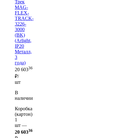
Трек
MAG-
FLEX-
TRACK-
3226-
3000
(BK)
(Arlight,
IP20
Металл,
3
года)
36
20 603
₽/
шт
В
наличии
Коробка
(картон)
1
шт —
36
20 603