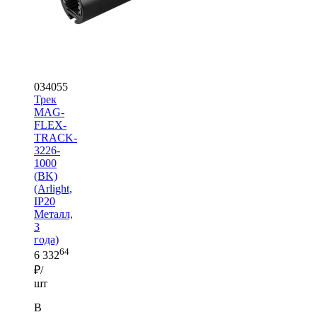
034055
Трек
MAG-
FLEX-
TRACK-
3226-
1000
(BK)
(Arlight,
IP20
Металл,
3
года)
64
6 332
₽/
шт
В