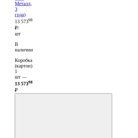
Металл,
3
года)
98
13 573
₽/
шт
В
наличии
Коробка
(картон)
1
шт —
98
13 573
₽