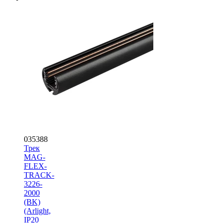
035388
Трек
MAG-
FLEX-
TRACK-
3226-
2000
(BK)
(Arlight,
IP20