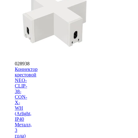
028938
Коннектор
крестовой
NEO-
CLIP-
38-
CON-
X-
WH
(Arlight,
IP40
Металл,
3
года)