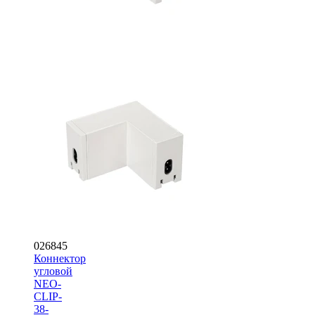
026845
Коннектор
угловой
NEO-
CLIP-
38-