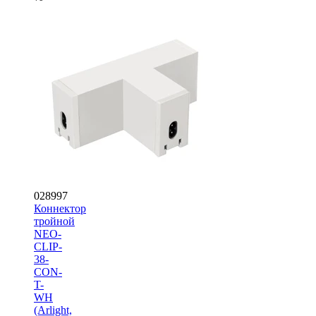
028997
Коннектор
тройной
NEO-
CLIP-
38-
CON-
T-
WH
(Arlight,