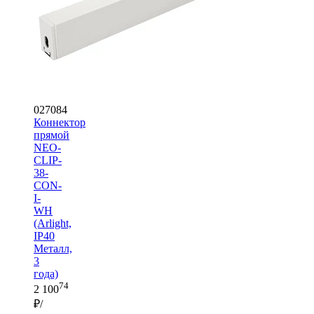
027084
Коннектор
прямой
NEO-
CLIP-
38-
CON-
I-
WH
(Arlight,
IP40
Металл,
3
года)
74
2 100
₽/