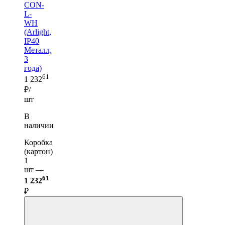
CON-
L-
WH
(Arlight,
IP40
Металл,
3
года)
61
1 232
₽/
шт
В
наличии
Коробка
(картон)
1
шт —
61
1 232
₽