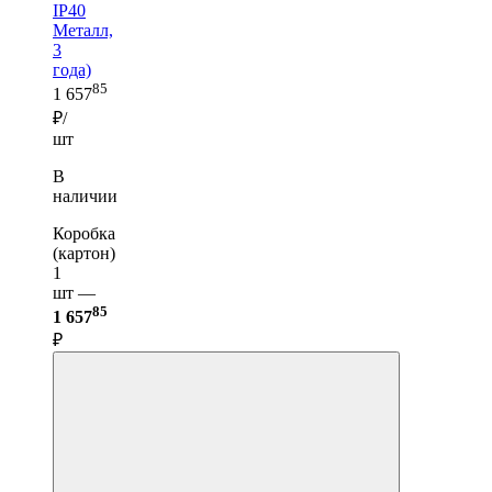
IP40
Металл,
3
года)
85
1 657
₽/
шт
В
наличии
Коробка
(картон)
1
шт —
85
1 657
₽